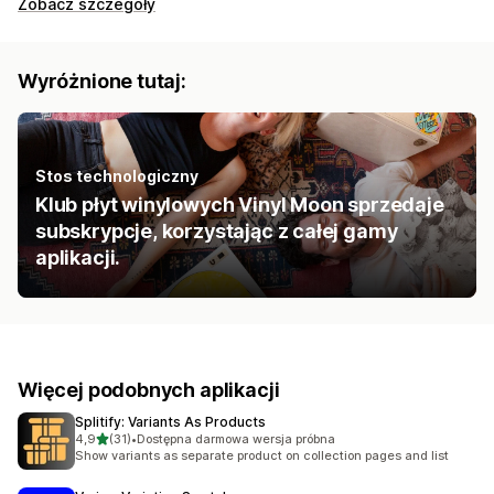
Zobacz szczegóły
Wyróżnione tutaj:
Stos technologiczny
Klub płyt winylowych Vinyl Moon sprzedaje
subskrypcje, korzystając z całej gamy
aplikacji.
Więcej podobnych aplikacji
Splitify: Variants As Products
na 5 gwiazdek
4,9
(31)
•
Dostępna darmowa wersja próbna
Łączna liczba recenzji: 31
Show variants as separate product on collection pages and list