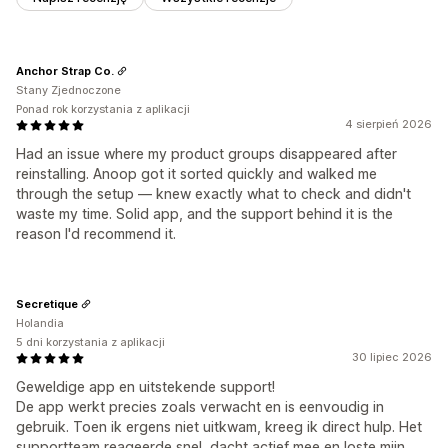
Anchor Strap Co.
Stany Zjednoczone
Ponad rok korzystania z aplikacji
4 sierpień 2026
Had an issue where my product groups disappeared after
reinstalling. Anoop got it sorted quickly and walked me
through the setup — knew exactly what to check and didn't
waste my time. Solid app, and the support behind it is the
reason I'd recommend it.
Secretique
Holandia
5 dni korzystania z aplikacji
30 lipiec 2026
Geweldige app en uitstekende support!
De app werkt precies zoals verwacht en is eenvoudig in
gebruik. Toen ik ergens niet uitkwam, kreeg ik direct hulp. Het
supportteam reageerde snel, dacht actief mee en loste mijn