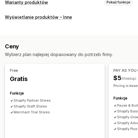
Warianty produktów
Pokaż funkcje
Dostosowanie
Wyświetlanie produktów – Inne
Pola wyboru
Próbki
Listy rozwijane
Przyciski opcji
Niestandardowy CSS
Niestandardowy HTML
Tabele rozmiarów
Podgląd
Tłumaczenie
Ceny
Wyświetlanie wariantów
Wybierz plan najlepiej dopasowany do potrzeb firmy.
Zapasy
Powiadomienia o niskiej dostępności produktu
Free
PAY AS YOU
Ukrywanie wyczerpanych zapasów
Dostępność zapasów
$5
Gratis
/miesiąc
Wyświetlanie dostępnych produktów
Pricing is base
Funkcje
Funkcje
Shopify Partner Stores
Pause & Bui
Shopify Staff Stores
Shopify Bas
Merchant Trial Stores
Shopify Gro
Shopify Adv
Shopify Plu