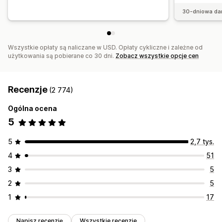
30-dniowa da
Wszystkie opłaty są naliczane w USD. Opłaty cykliczne i zależne od
użytkowania są pobierane co 30 dni.
Zobacz wszystkie opcje cen
Recenzje
(2 774)
Ogólna ocena
5
5
2,7 tys.
4
51
3
5
2
5
1
17
Napisz recenzję
Wszystkie recenzje