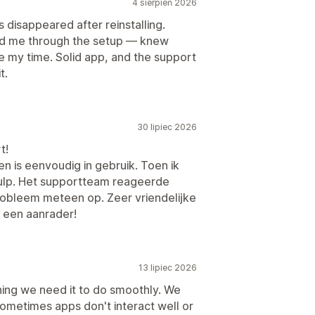
4 sierpień 2026
disappeared after reinstalling.
ed me through the setup — knew
e my time. Solid app, and the support
t.
30 lipiec 2026
t!
n is eenvoudig in gebruik. Toen ik
hulp. Het supportteam reageerde
probleem meteen op. Zeer vriendelijke
t een aanrader!
13 lipiec 2026
hing we need it to do smoothly. We
sometimes apps don't interact well or