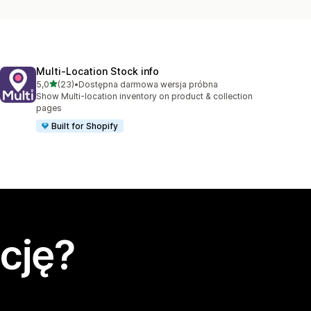
Multi‑Location Stock info
na 5 gwiazdek
5,0
(23)
•
Dostępna darmowa wersja próbna
Łączna liczba recenzji: 23
Show Multi-location inventory on product & collection
pages
Built for Shopify
cję?