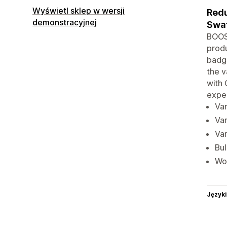
Wyświetl sklep w wersji
Redu
demonstracyjnej
Swat
BOOS
prod
badge
the v
with 
exper
Va
Var
Var
Bul
Wor
Języki