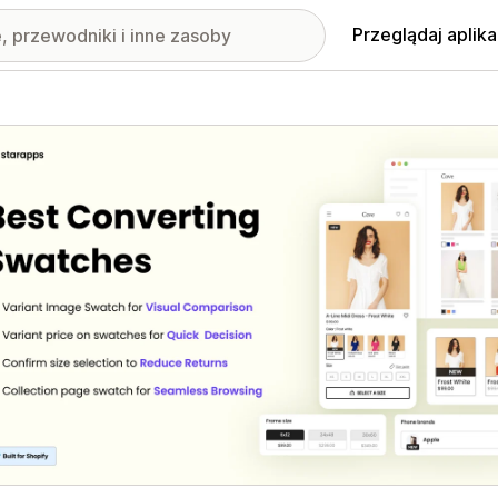
Przeglądaj aplika
nione obrazy w galerii