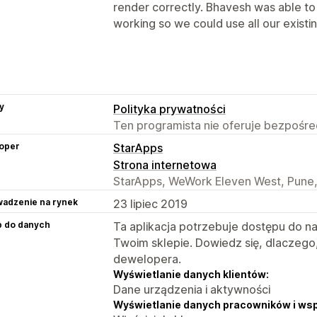
render correctly. Bhavesh was able to 
working so we could use all our existi
y
Polityka prywatności
Ten programista nie oferuje bezpośred
oper
StarApps
Strona internetowa
StarApps, WeWork Eleven West, Pune,
adzenie na rynek
23 lipiec 2019
p do danych
Ta aplikacja potrzebuje dostępu do n
Twoim sklepie. Dowiedz się, dlaczego
dewelopera.
Wyświetlanie danych klientów:
Dane urządzenia i aktywności
Wyświetlanie danych pracowników i ws