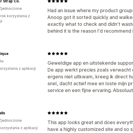
 Strap Co.
Zjednoczone
Had an issue where my product groups 
rok korzystania z
Anoop got it sorted quickly and walk
ji
exactly what to check and didn't wast
behind it is the reason I'd recommend i
tique
ia
Geweldige app en uitstekende suppor
orzystania z aplikacji
De app werkt precies zoals verwacht e
ergens niet uitkwam, kreeg ik direct 
snel, dacht actief mee en loste mijn 
service en een fijne ervaring. Absoluu
lls
Zjednoczone
This app looks great and does everyt
korzystania z aplikacji
have a highly customized site and so 