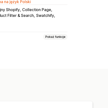
a na język Polski
jny Shopify
Collection Page
uct Filter & Search
Swatchify
Pokaż funkcje
Przyciski opcji
wy HTML
Tabele rozmiarów
 wariantów
 produktu
ostępność zapasów