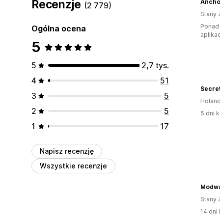
Recenzje
Anchor
(2 779)
Stany 
Ponad 
Ogólna ocena
aplikac
5
5
2,7 tys.
4
51
Secre
3
5
Holand
2
5
5 dni k
1
17
Napisz recenzję
Wszystkie recenzje
Modwa
Stany 
14 dni 