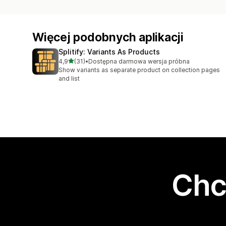
Więcej podobnych aplikacji
Splitify: Variants As Products
na 5 gwiazdek
4,9
(31)
•
Dostępna darmowa wersja próbna
Łączna liczba recenzji: 31
Show variants as separate product on collection pages
and list
Chc