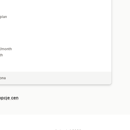
 plan
9/month
th
bna
opcje cen