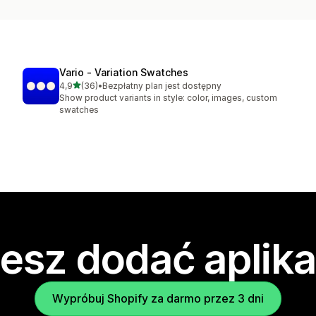
Vario ‑ Variation Swatches
na 5 gwiazdek
4,9
(36)
•
Bezpłatny plan jest dostępny
Łączna liczba recenzji: 36
Show product variants in style: color, images, custom
swatches
esz dodać aplika
Wypróbuj Shopify za darmo przez 3 dni