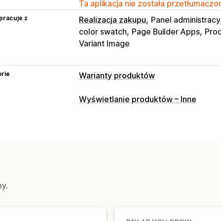
Ta aplikacja nie została przetłumaczon
pracuje z
Realizacja zakupu
Panel administracy
color swatch
Page Builder Apps
Prod
Variant Image
rie
Warianty produktów
Dostosowanie
Wyświetlanie produktów – Inne
Pola wyboru
Próbki
Listy rozwijane
Niestandardowy CSS
Niestandardo
Podgląd
Tłumaczenie
Wyświetlanie
Zapasy
Powiadomienia o niskiej dostępności
my.
Ukrywanie wyczerpanych zapasów
D
Wyświetlanie dostępnych produktów