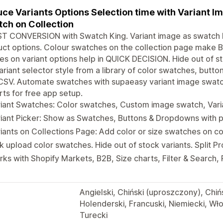
ce Variants Options Selection time with Variant I
ch on Collection
T CONVERSION with Swatch King. Variant image as swatch
uct options. Colour swatches on the collection page mak
s on variant options help in QUICK DECISION. Hide out of s
ariant selector style from a library of color swatches, butto
CSV. Automate swatches with supaeasy variant image swatch.
ts for free app setup.
riant Swatches: Color swatches, Custom image swatch, Var
iant Picker: Show as Swatches, Buttons & Dropdowns with p
iants on Collections Page: Add color or size swatches on c
k upload color swatches. Hide out of stock variants. Split P
ks with Shopify Markets, B2B, Size charts, Filter & Searc
Angielski, Chiński (uproszczony), Chińs
Holenderski, Francuski, Niemiecki, Włos
Turecki