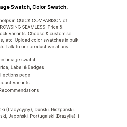
mage Swatch, Color Swatch,
 helps in QUICK COMPARISON of
e BROWSING SEAMLESS. Price &
tock variants. Choose & customise
ns, etc. Upload color swatches in bulk
 Talk to our product variations
iant image swatch
rice, Label & Badges
ollections page
roduct Variants
h, Recommendations
ki (tradycyjny), Duński, Hiszpański,
ki, Japoński, Portugalski (Brazylia), i