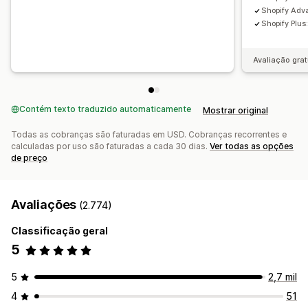
Shopify Ad
Shopify Plu
Avaliação grat
Contém texto traduzido automaticamente
Mostrar original
Todas as cobranças são faturadas em USD. Cobranças recorrentes e
calculadas por uso são faturadas a cada 30 dias.
Ver todas as opções
de preço
Avaliações
(2.774)
Classificação geral
5
5
2,7 mil
4
51