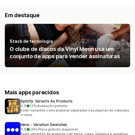
Em destaque
Stack de tecnologia
O clube de discos da Vinyl Moon usa um
conjunto de apps para vender assinaturas
Mais apps parecidos
Splitify: Variants As Products
de 5 estrelas
4,9
(31)
•
Avaliação gratuita
31 avaliações ao todo
Exibir variantes como produtos separados nas páginas de coleções
e listas
Vario ‑ Variation Swatches
de 5 estrelas
4,9
(36)
•
Plano gratuito disponível
36 avaliações ao todo
Exiba variantes de produtos com estilo: cores, imagens e amostras