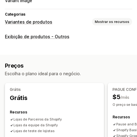
Variant Image
Categorias
Variantes de produtos
Mostrar os recursos
Personalização
Exibição de produtos - Outros
Caixas de seleção
Amostras
Menus suspensos
Botões de rádio
CSS personalizado
HTML personalizado
Gráficos de tamanhos
Pré-visualização
Tradução
Preços
Exibição de variantes
Escolha o plano ideal para o negócio.
Estoque
Alertas de estoque baixo
Ocultar fora de estoque
Grátis
PAGUE CONF
Disponibilidade de estoque
Exibição de estoque
$5
Grátis
/mês
O preço se bas
Recursos
Recursos
Lojas de Parceiros da Shopify
Pause and B
Lojas da equipe da Shopify
Shopify Bas
Lojas de teste de lojistas
Shopify Gro