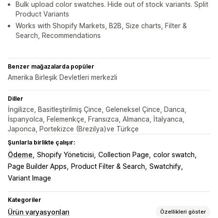
Bulk upload color swatches. Hide out of stock variants. Split
Product Variants
Works with Shopify Markets, B2B, Size charts, Filter &
Search, Recommendations
Benzer mağazalarda popüler
Amerika Birleşik Devletleri merkezli
Diller
İngilizce, Basitleştirilmiş Çince, Geleneksel Çince, Danca,
İspanyolca, Felemenkçe, Fransızca, Almanca, İtalyanca,
Japonca, Portekizce (Brezilya)ve Türkçe
Şunlarla birlikte çalışır:
Ödeme
Shopify Yöneticisi
Collection Page
color swatch
Page Builder Apps
Product Filter & Search
Swatchify
Variant Image
Kategoriler
Ürün varyasyonları
Özellikleri göster