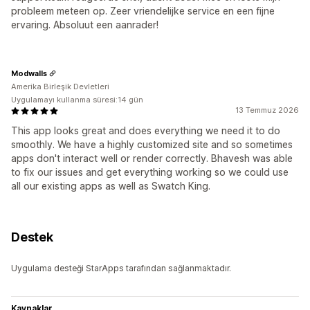
probleem meteen op. Zeer vriendelijke service en een fijne
ervaring. Absoluut een aanrader!
Modwalls
Amerika Birleşik Devletleri
Uygulamayı kullanma süresi:14 gün
13 Temmuz 2026
This app looks great and does everything we need it to do
smoothly. We have a highly customized site and so sometimes
apps don't interact well or render correctly. Bhavesh was able
to fix our issues and get everything working so we could use
all our existing apps as well as Swatch King.
Destek
Uygulama desteği StarApps tarafından sağlanmaktadır.
Kaynaklar