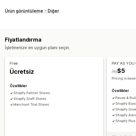
Özelleştirme
Ürün görüntüleme - Diğer
Onay kutuları
Numune parçalar
Açılır menüler
Radyo düğmeleri
Özel CSS
Özel HTML
Beden çizelgeleri
Önizleme
Çeviri
Varyasyonlar ekranı
Fiyatlandırma
Envanter
İşletmenize en uygun planı seçin.
Düşük stok uyarıları
Stokta olmayanları gizleme
Stok durumu
Stoka eklendi ekranı
Free
PAY AS YOU
$5
Ücretsiz
/ay
Pricing is base
Özellikler
Özellikler
Shopify Partner Stores
Pause & Bui
Shopify Staff Stores
Shopify Bas
Merchant Trial Stores
Shopify Gro
Shopify Adv
Shopify Plu