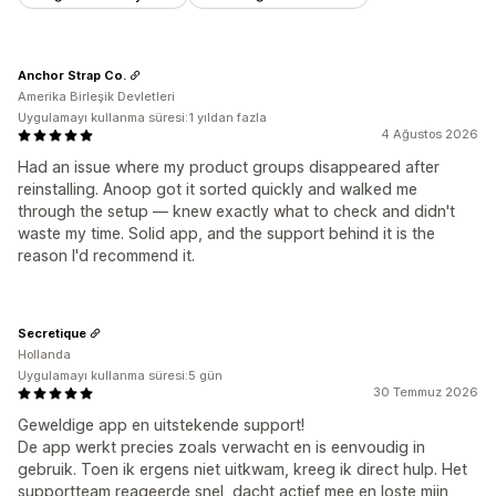
Anchor Strap Co.
Amerika Birleşik Devletleri
Uygulamayı kullanma süresi:1 yıldan fazla
4 Ağustos 2026
Had an issue where my product groups disappeared after
reinstalling. Anoop got it sorted quickly and walked me
through the setup — knew exactly what to check and didn't
waste my time. Solid app, and the support behind it is the
reason I'd recommend it.
Secretique
Hollanda
Uygulamayı kullanma süresi:5 gün
30 Temmuz 2026
Geweldige app en uitstekende support!
De app werkt precies zoals verwacht en is eenvoudig in
gebruik. Toen ik ergens niet uitkwam, kreeg ik direct hulp. Het
supportteam reageerde snel, dacht actief mee en loste mijn