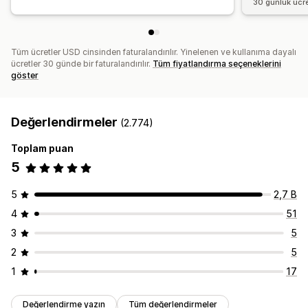
30 günlük ücr
Tüm ücretler USD cinsinden faturalandırılır. Yinelenen ve kullanıma dayalı
ücretler 30 günde bir faturalandırılır.
Tüm fiyatlandırma seçeneklerini
göster
Değerlendirmeler
(2.774)
Toplam puan
5
5
2,7 B
4
51
3
5
2
5
1
17
Değerlendirme yazın
Tüm değerlendirmeler