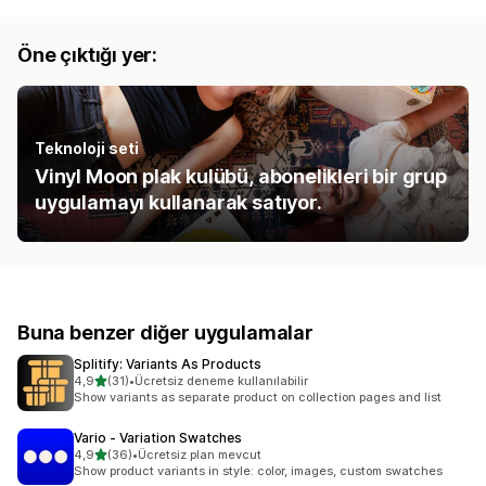
Öne çıktığı yer:
Teknoloji seti
Vinyl Moon plak kulübü, abonelikleri bir grup
uygulamayı kullanarak satıyor.
Buna benzer diğer uygulamalar
Splitify: Variants As Products
5 yıldız üzerinden
4,9
(31)
•
Ücretsiz deneme kullanılabilir
toplam 31 değerlendirme
Show variants as separate product on collection pages and list
Vario ‑ Variation Swatches
5 yıldız üzerinden
4,9
(36)
•
Ücretsiz plan mevcut
toplam 36 değerlendirme
Show product variants in style: color, images, custom swatches