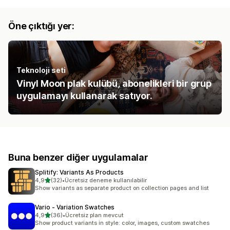
Öne çıktığı yer:
Teknoloji seti
Vinyl Moon plak kulübü, abonelikleri bir grup
uygulamayı kullanarak satıyor.
Buna benzer diğer uygulamalar
Splitify: Variants As Products
5 yıldız üzerinden
4,9
(32)
•
Ücretsiz deneme kullanılabilir
toplam 32 değerlendirme
Show variants as separate product on collection pages and list
Vario ‑ Variation Swatches
5 yıldız üzerinden
4,9
(36)
•
Ücretsiz plan mevcut
toplam 36 değerlendirme
Show product variants in style: color, images, custom swatches