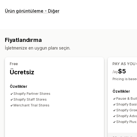
Özelleştirme
Ürün görüntüleme - Diğer
Onay kutuları
Numune parçalar
Açılır menüler
Radyo düğmeleri
Özel CSS
Özel HTML
Beden çizelgeleri
Önizleme
Çeviri
Varyasyonlar ekranı
Fiyatlandırma
Envanter
İşletmenize en uygun planı seçin.
Düşük stok uyarıları
Stokta olmayanları gizleme
Stok durumu
Stoka eklendi ekranı
Free
PAY AS YOU
$5
Ücretsiz
/ay
Pricing is base
Özellikler
Özellikler
Shopify Partner Stores
Pause & Bui
Shopify Staff Stores
Shopify Bas
Merchant Trial Stores
Shopify Gro
Shopify Adv
Shopify Plu