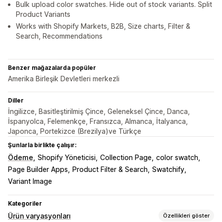
Bulk upload color swatches. Hide out of stock variants. Split
Product Variants
Works with Shopify Markets, B2B, Size charts, Filter &
Search, Recommendations
Benzer mağazalarda popüler
Amerika Birleşik Devletleri merkezli
Diller
İngilizce, Basitleştirilmiş Çince, Geleneksel Çince, Danca,
İspanyolca, Felemenkçe, Fransızca, Almanca, İtalyanca,
Japonca, Portekizce (Brezilya)ve Türkçe
Şunlarla birlikte çalışır:
Ödeme
Shopify Yöneticisi
Collection Page
color swatch
Page Builder Apps
Product Filter & Search
Swatchify
Variant Image
Kategoriler
Ürün varyasyonları
Özellikleri göster