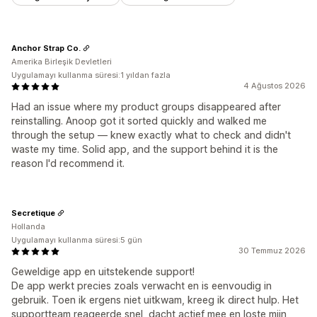
Anchor Strap Co.
Amerika Birleşik Devletleri
Uygulamayı kullanma süresi:1 yıldan fazla
4 Ağustos 2026
Had an issue where my product groups disappeared after
reinstalling. Anoop got it sorted quickly and walked me
through the setup — knew exactly what to check and didn't
waste my time. Solid app, and the support behind it is the
reason I'd recommend it.
Secretique
Hollanda
Uygulamayı kullanma süresi:5 gün
30 Temmuz 2026
Geweldige app en uitstekende support!
De app werkt precies zoals verwacht en is eenvoudig in
gebruik. Toen ik ergens niet uitkwam, kreeg ik direct hulp. Het
supportteam reageerde snel, dacht actief mee en loste mijn