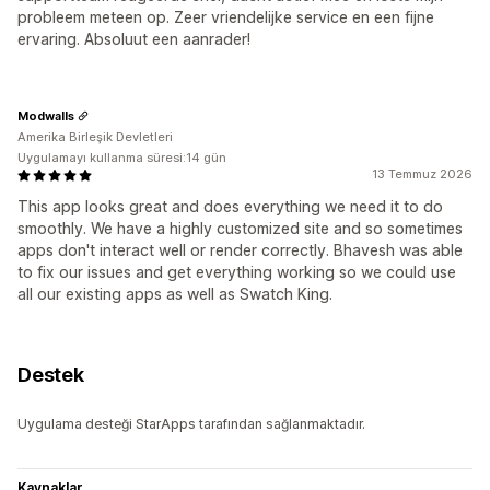
probleem meteen op. Zeer vriendelijke service en een fijne
ervaring. Absoluut een aanrader!
Modwalls
Amerika Birleşik Devletleri
Uygulamayı kullanma süresi:14 gün
13 Temmuz 2026
This app looks great and does everything we need it to do
smoothly. We have a highly customized site and so sometimes
apps don't interact well or render correctly. Bhavesh was able
to fix our issues and get everything working so we could use
all our existing apps as well as Swatch King.
Destek
Uygulama desteği StarApps tarafından sağlanmaktadır.
Kaynaklar