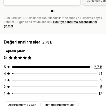
30 günlük ücr
Tüm ücretler USD cinsinden faturalandırılır. Yinelenen ve kullanıma dayalı
ücretler 30 günde bir faturalandırılır.
Tüm fiyatlandırma seçeneklerini
göster
Değerlendirmeler
(2.781)
Toplam puan
5
5
2,7 B
4
51
3
5
2
5
1
17
Değerlendirme yazın
Tüm değerlendirmeler