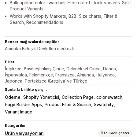
Bulk upload color swatches. Hide out of stock variants. Split
Product Variants
Works with Shopify Markets, B2B, Size charts, Filter &
Search, Recommendations
Benzer mağazalarda popüler
Amerika Birleşik Devletleri merkezli
Diller
İngilizce, Basitleştirilmiş Çince, Geleneksel Çince, Danca,
İspanyolca, Felemenkçe, Fransızca, Almanca, İtalyanca,
Japonca, Portekizce (Brezilya)ve Türkçe
Şunlarla birlikte çalışır:
Ödeme
Shopify Yöneticisi
Collection Page
color swatch
Page Builder Apps
Product Filter & Search
Swatchify
Variant Image
Kategoriler
Ürün varyasyonları
Özellikleri göster