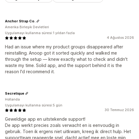
Anchor Strap Co.
Amerika Birleşik Devletleri
Uygulamayı kullanma süresi:1 yıldan fazla
4 Ağustos 2026
Had an issue where my product groups disappeared after
reinstalling. Anoop got it sorted quickly and walked me
through the setup — knew exactly what to check and didn't
waste my time. Solid app, and the support behind it is the
reason I'd recommend it.
Secretique
Hollanda
Uygulamayı kullanma süresi:5 gün
30 Temmuz 2026
Geweldige app en uitstekende support!
De app werkt precies zoals verwacht en is eenvoudig in
gebruik. Toen ik ergens niet uitkwam, kreeg ik direct hulp. Het
supportteam reageerde snel, dacht actief mee en loste mijn