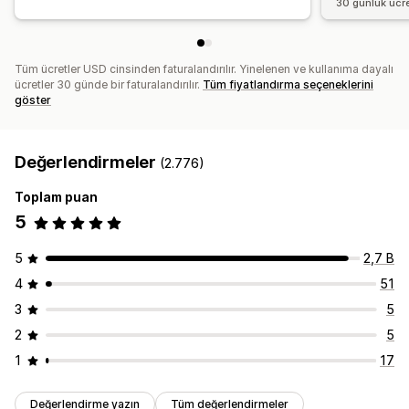
30 günlük ücr
Tüm ücretler USD cinsinden faturalandırılır. Yinelenen ve kullanıma dayalı
ücretler 30 günde bir faturalandırılır.
Tüm fiyatlandırma seçeneklerini
göster
Değerlendirmeler
(2.776)
Toplam puan
5
5
2,7 B
4
51
3
5
2
5
1
17
Değerlendirme yazın
Tüm değerlendirmeler