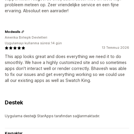
probleem meteen op. Zeer vriendelijke service en een fijne
ervaring. Absoluut een aanrader!
Modwalls
Amerika Birleşik Devletleri
Uygulamayı kullanma süresi:14 gün
13 Temmuz 2026
This app looks great and does everything we need it to do
smoothly. We have a highly customized site and so sometimes
apps don't interact well or render correctly. Bhavesh was able
to fix our issues and get everything working so we could use
all our existing apps as well as Swatch King.
Destek
Uygulama desteği StarApps tarafından sağlanmaktadır.
Kaynaklar