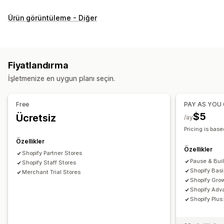
Özelleştirme
Ürün görüntüleme - Diğer
Onay kutuları
Numune parçalar
Açılır menüler
Radyo düğmeleri
Özel CSS
Özel HTML
Beden çizelgeleri
Önizleme
Çeviri
Varyasyonlar ekranı
Fiyatlandırma
Envanter
İşletmenize en uygun planı seçin.
Düşük stok uyarıları
Stokta olmayanları gizleme
Stok durumu
Stoka eklendi ekranı
Free
PAY AS YOU
$5
Ücretsiz
/ay
Pricing is base
Özellikler
Özellikler
Shopify Partner Stores
Pause & Bui
Shopify Staff Stores
Shopify Bas
Merchant Trial Stores
Shopify Gro
Shopify Adv
Shopify Plu