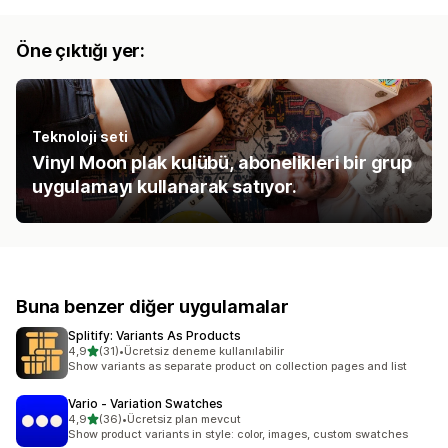
Öne çıktığı yer:
Teknoloji seti
Vinyl Moon plak kulübü, abonelikleri bir grup
uygulamayı kullanarak satıyor.
Buna benzer diğer uygulamalar
Splitify: Variants As Products
5 yıldız üzerinden
4,9
(31)
•
Ücretsiz deneme kullanılabilir
toplam 31 değerlendirme
Show variants as separate product on collection pages and list
Vario ‑ Variation Swatches
5 yıldız üzerinden
4,9
(36)
•
Ücretsiz plan mevcut
toplam 36 değerlendirme
Show product variants in style: color, images, custom swatches