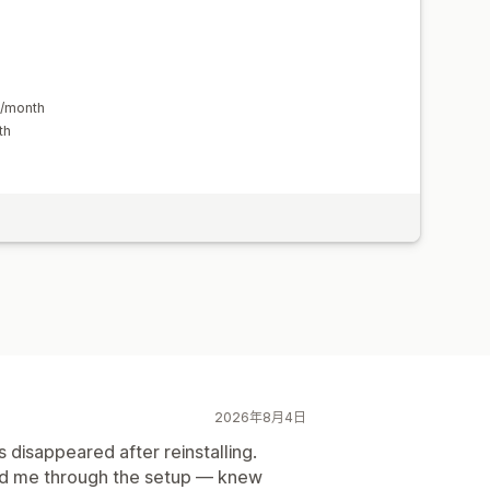
9/month
th
2026年8月4日
disappeared after reinstalling.
ed me through the setup — knew