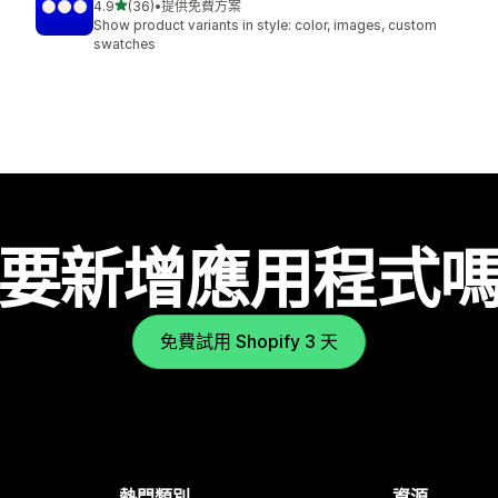
滿分 5 顆星
4.9
(36)
•
提供免費方案
共有 36 則評價
Show product variants in style: color, images, custom
swatches
要新增應用程式
免費試用 Shopify 3 天
熱門類別
資源