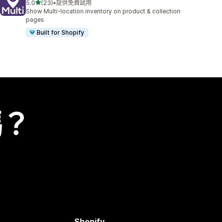
滿分 5 顆星
5.0
(23)
•
提供免費試用
共有 23 則評價
Show Multi-location inventory on product & collection
pages
Built for Shopify
嗎？
Shopify