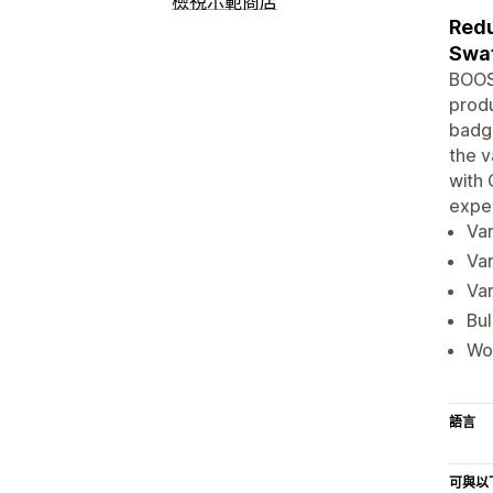
檢視示範商店
Redu
Swat
BOOS
prod
badge
the v
with 
exper
Va
Var
Var
Bul
Wor
語言
可與以