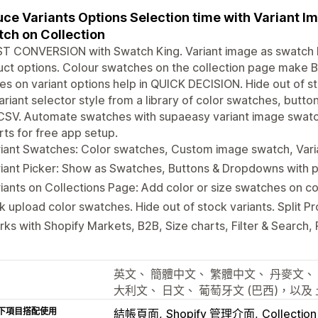
ce Variants Options Selection time with Variant I
ch on Collection
T CONVERSION with Swatch King. Variant image as swatch
uct options. Colour swatches on the collection page mak
s on variant options help in QUICK DECISION. Hide out of s
ariant selector style from a library of color swatches, butto
CSV. Automate swatches with supaeasy variant image swatch.
ts for free app setup.
riant Swatches: Color swatches, Custom image swatch, Var
iant Picker: Show as Swatches, Buttons & Dropdowns with p
iants on Collections Page: Add color or size swatches on c
k upload color swatches. Hide out of stock variants. Split P
ks with Shopify Markets, B2B, Size charts, Filter & Searc
英文、 簡體中文、 繁體中文、 丹麥文、 
大利文、 日文、 葡萄牙文 (巴西)，以及
下項目搭配使用
結帳頁面
Shopify 管理介面
Collectio