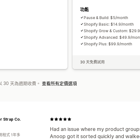
功能
Pause & Build: $5/month
Shopify Basic: $14.9/month
Shopify Grow & Custom: $29.
Shopify Advanced: $49.9/mon
Shopify Plus: $99.9/month
30 天免費試用
 30 天為週期收費。
查看所有定價選項
 Strap Co.
Had an issue where my product groups 
用程式 1年多
Anoop got it sorted quickly and walk