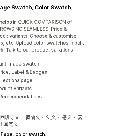
mage Swatch, Color Swatch,
 helps in QUICK COMPARISON of
e BROWSING SEAMLESS. Price &
tock variants. Choose & customise
ns, etc. Upload color swatches in bulk
 Talk to our product variations
iant image swatch
rice, Label & Badges
ollections page
roduct Variants
h, Recommendations
西班牙文、 荷蘭文、 法文、 德文、 義
 土耳其文
n Page
color swatch