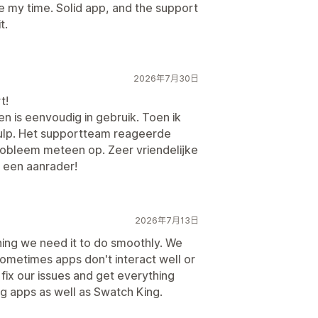
e my time. Solid app, and the support
t.
2026年7月30日
t!
n is eenvoudig in gebruik. Toen ik
hulp. Het supportteam reageerde
probleem meteen op. Zeer vriendelijke
t een aanrader!
2026年7月13日
hing we need it to do smoothly. We
sometimes apps don't interact well or
fix our issues and get everything
ng apps as well as Swatch King.