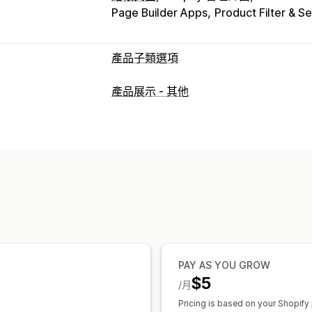
Page Builder Apps
Product Filter & S
產品子類選項
自訂
產品展示 - 其他
核取方塊
色樣
下拉式選單
選項按鈕
翻譯
顯示子樣
庫存
庫存不足提醒
隱藏無庫存商品
庫存可
PAY AS YOU GROW
$5
/月
Pricing is based on your Shopify