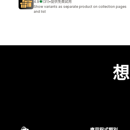
滿分 5 顆星
4.9
(31)
•
提供免費試用
共有 31 則評價
Show variants as separate product on collection pages
and list
想
應用程式類別