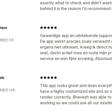
exactly what to check and didn't wast
behind it is the reason I'd recommend i
tique
Geweldige app en uitstekende suppor
用程式 5天
De app werkt precies zoals verwacht e
ergens niet uitkwam, kreeg ik direct 
snel, dacht actief mee en loste mijn 
service en een fijne ervaring. Absoluu
lls
This app looks great and does everyt
用程式 14天
have a highly customized site and so 
render correctly. Bhavesh was able to 
working so we could use all our existi