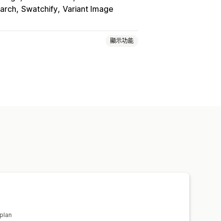
earch
Swatchify
Variant Image
顯示功能
自訂 CSS
自訂 HTML
尺寸表
預覽
用性
顯示庫存
 plan