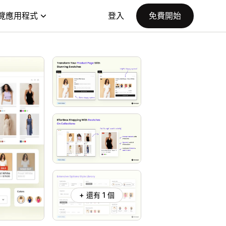
覽應用程式
登入
免費開始
+ 還有 1 個