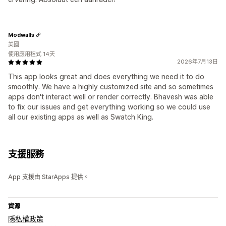
Modwalls
美國
使用應用程式 14天
2026年7月13日
This app looks great and does everything we need it to do
smoothly. We have a highly customized site and so sometimes
apps don't interact well or render correctly. Bhavesh was able
to fix our issues and get everything working so we could use
all our existing apps as well as Swatch King.
支援服務
App 支援由 StarApps 提供。
資源
隱私權政策