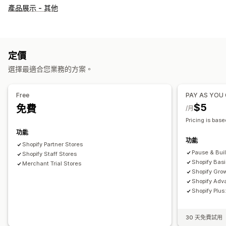
自訂
產品展示 - 其他
核取方塊
色樣
下拉式選單
選項按鈕
自訂 CSS
自訂 HTML
尺寸表
預覽
翻譯
顯示子樣
庫存
定價
庫存不足提醒
隱藏無庫存商品
庫存可用性
顯示庫存
選擇最適合您業務的方案。
Free
PAY AS YOU
$5
免費
/月
Pricing is base
功能
功能
Shopify Partner Stores
Pause & Bui
Shopify Staff Stores
Shopify Bas
Merchant Trial Stores
Shopify Gro
Shopify Adv
Shopify Plu
30 天免費試用