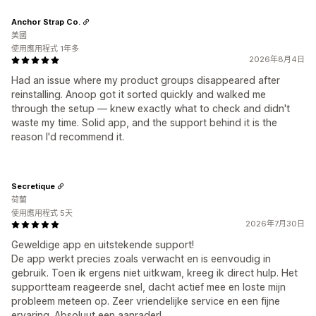
Anchor Strap Co.
美國
使用應用程式 1年多
2026年8月4日
Had an issue where my product groups disappeared after
reinstalling. Anoop got it sorted quickly and walked me
through the setup — knew exactly what to check and didn't
waste my time. Solid app, and the support behind it is the
reason I'd recommend it.
Secretique
荷蘭
使用應用程式 5天
2026年7月30日
Geweldige app en uitstekende support!
De app werkt precies zoals verwacht en is eenvoudig in
gebruik. Toen ik ergens niet uitkwam, kreeg ik direct hulp. Het
supportteam reageerde snel, dacht actief mee en loste mijn
probleem meteen op. Zeer vriendelijke service en een fijne
ervaring. Absoluut een aanrader!