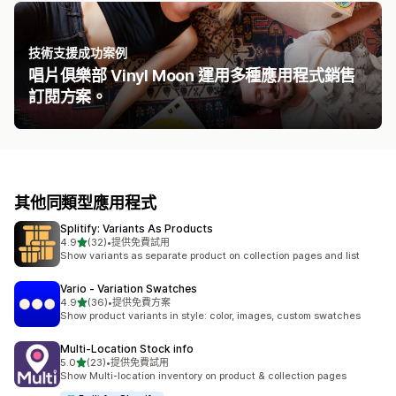
技術支援成功案例
唱片俱樂部 Vinyl Moon 運用多種應用程式銷售
訂閱方案。
其他同類型應用程式
Splitify: Variants As Products
滿分 5 顆星
4.9
(32)
•
提供免費試用
共有 32 則評價
Show variants as separate product on collection pages and list
Vario ‑ Variation Swatches
滿分 5 顆星
4.9
(36)
•
提供免費方案
共有 36 則評價
Show product variants in style: color, images, custom swatches
Multi‑Location Stock info
滿分 5 顆星
5.0
(23)
•
提供免費試用
共有 23 則評價
Show Multi-location inventory on product & collection pages