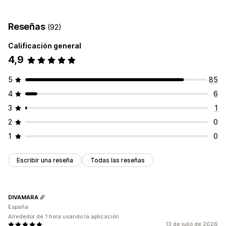
Personalización
Lógica condicional
Texto personalizado
Reseñas
(92)
Visualización de variantes
Calificación general
Inventario
4,9
Gestión de SKU
5
85
4
6
3
1
2
0
1
0
Escribir una reseña
Todas las reseñas
DIVAMARA
España
Alrededor de 1 hora usando la aplicación
13 de julio de 2026