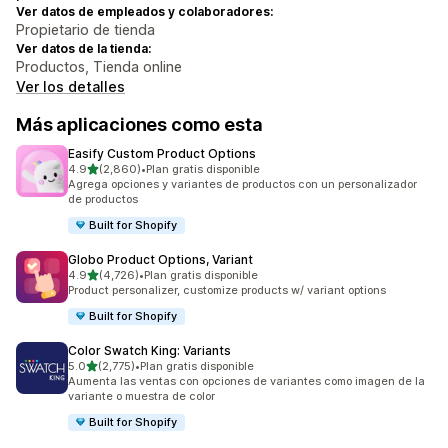
Ver datos de empleados y colaboradores:
Propietario de tienda
Ver datos de la tienda:
Productos, Tienda online
Ver los detalles
Más aplicaciones como esta
Easify Custom Product Options
de 5 estrellas
4.9
(2,860)
•
Plan gratis disponible
2860 reseñas en total
Agrega opciones y variantes de productos con un personalizador
de productos
Built for Shopify
Globo Product Options, Variant
de 5 estrellas
4.9
(4,726)
•
Plan gratis disponible
4726 reseñas en total
Product personalizer, customize products w/ variant options
Built for Shopify
Color Swatch King: Variants
de 5 estrellas
5.0
(2,775)
•
Plan gratis disponible
2775 reseñas en total
Aumenta las ventas con opciones de variantes como imagen de la
variante o muestra de color
Built for Shopify