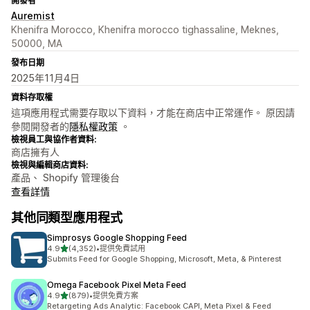
開發者
Auremist
Khenifra Morocco, Khenifra morocco tighassaline, Meknes,
50000, MA
發布日期
2025年11月4日
資料存取權
這項應用程式需要存取以下資料，才能在商店中正常運作。 原因請
參閱開發者的
隱私權政策
。
檢視員工與協作者資料:
商店擁有人
檢視與編輯商店資料:
產品、 Shopify 管理後台
查看詳情
其他同類型應用程式
Simprosys Google Shopping Feed
滿分 5 顆星
4.9
(4,352)
•
提供免費試用
共有 4352 則評價
Submits Feed for Google Shopping, Microsoft, Meta, & Pinterest
Omega Facebook Pixel Meta Feed
滿分 5 顆星
4.9
(879)
•
提供免費方案
共有 879 則評價
Retargeting Ads Analytic: Facebook CAPI, Meta Pixel & Feed