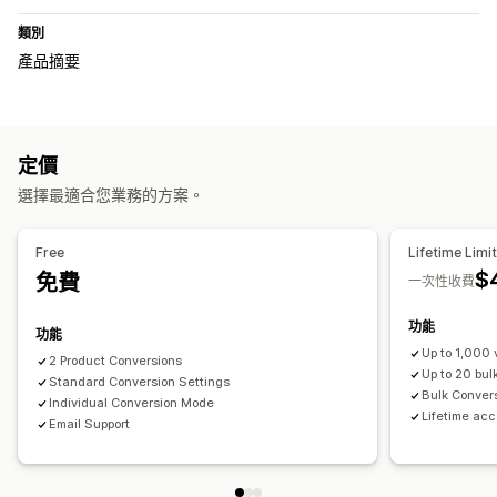
類別
產品摘要
定價
選擇最適合您業務的方案。
Free
Lifetime Limi
$
免費
一次性收費
功能
功能
Up to 1,000 
2 Product Conversions
Up to 20 bul
Standard Conversion Settings
Bulk Conver
Individual Conversion Mode
Lifetime acc
Email Support