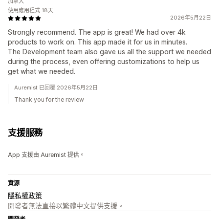
加拿大
使用應用程式 18天
2026年5月22日
Strongly recommend. The app is great! We had over 4k
products to work on. This app made it for us in minutes.
The Development team also gave us all the support we needed
during the process, even offering customizations to help us
get what we needed.
Auremist 已回覆 2026年5月22日
Thank you for the review
支援服務
App 支援由 Auremist 提供。
資源
隱私權政策
開發者無法直接以繁體中文提供支援。