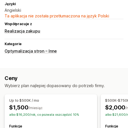
Języki
Angielski
Ta aplikacja nie została przetłumaczona na język Polski
Współpracuje z
Realizacja zakupu
Kategorie
Optymalizacja stron – Inne
Ceny
Wybierz plan najlepiej dopasowany do potrzeb firmy.
Up to $500K / mo
$500K-$750K
$1,500
$2,000
/miesiąc
/
albo $16,200/rok, co pozwala oszczędzić 10%
albo $21,600/
Funkcje
Funkcje