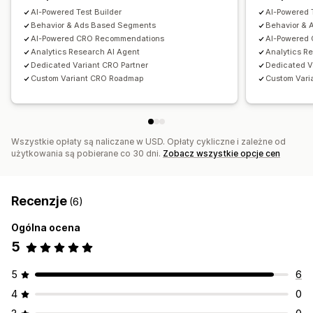
AI-Powered Test Builder
AI-Powered 
Behavior & Ads Based Segments
Behavior &
AI-Powered CRO Recommendations
AI-Powered
Analytics Research AI Agent
Analytics R
Dedicated Variant CRO Partner
Dedicated V
Custom Variant CRO Roadmap
Custom Var
Wszystkie opłaty są naliczane w USD. Opłaty cykliczne i zależne od
użytkowania są pobierane co 30 dni.
Zobacz wszystkie opcje cen
Recenzje
(6)
Ogólna ocena
5
5
6
4
0