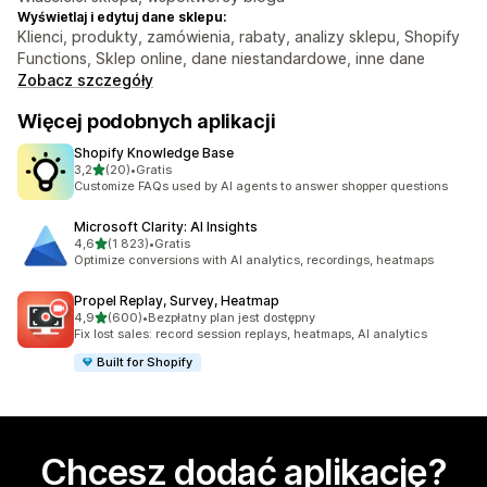
Wyświetlaj i edytuj dane sklepu:
Klienci, produkty, zamówienia, rabaty, analizy sklepu, Shopify
Functions, Sklep online, dane niestandardowe, inne dane
Zobacz szczegóły
Więcej podobnych aplikacji
Shopify Knowledge Base
na 5 gwiazdek
3,2
(20)
•
Gratis
Łączna liczba recenzji: 20
Customize FAQs used by AI agents to answer shopper questions
Microsoft Clarity: AI Insights
na 5 gwiazdek
4,6
(1 823)
•
Gratis
Łączna liczba recenzji: 1823
Optimize conversions with AI analytics, recordings, heatmaps
Propel Replay, Survey, Heatmap
na 5 gwiazdek
4,9
(600)
•
Bezpłatny plan jest dostępny
Łączna liczba recenzji: 600
Fix lost sales: record session replays, heatmaps, AI analytics
Built for Shopify
Chcesz dodać aplikację?