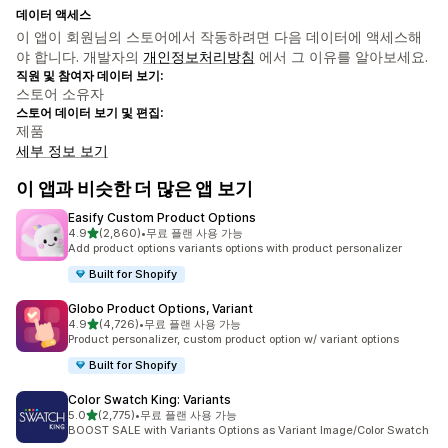
데이터 액세스
이 앱이 회원님의 스토어에서 작동하려면 다음 데이터에 액세스해
야 합니다. 개발자의
개인정보처리방침
에서 그 이유를 알아보세요.
직원 및 참여자 데이터 보기:
스토어 소유자
스토어 데이터 보기 및 편집:
제품
세부 정보 보기
이 앱과 비슷한 더 많은 앱 보기
Easify Custom Product Options
별 5개 중
4.9
(2,860)
•
무료 플랜 사용 가능
총 리뷰 2860개
Add product options variants options with product personalizer
Built for Shopify
Globo Product Options, Variant
별 5개 중
4.9
(4,726)
•
무료 플랜 사용 가능
총 리뷰 4726개
Product personalizer, custom product option w/ variant options
Built for Shopify
Color Swatch King: Variants
별 5개 중
5.0
(2,775)
•
무료 플랜 사용 가능
총 리뷰 2775개
BOOST SALE with Variants Options as Variant Image/Color Swatch