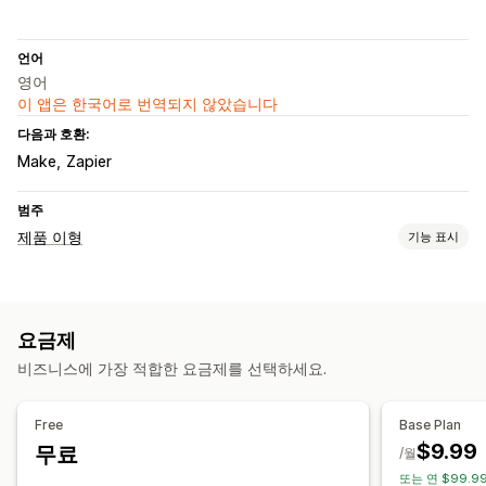
언어
영어
이 앱은 한국어로 번역되지 않았습니다
다음과 호환:
Make
Zapier
범주
제품 이형
기능 표시
맞춤 설정
확인란
조건 논리
라디오 버튼
사용자 지정 텍스트
요금제
이형 상품 표시
비즈니스에 가장 적합한 요금제를 선택하세요.
가격 책정
조건제 가격 책정
사용자 지정 가격 책정
Free
Base Plan
$9.99
무료
/월
또는 연 $99.99