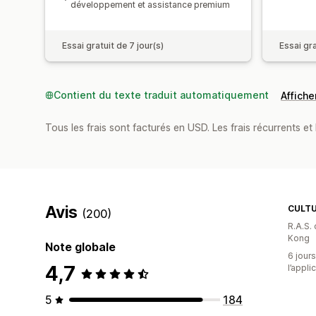
développement et assistance premium
Essai gratuit de 7 jour(s)
Essai gra
Contient du texte traduit automatiquement
Afficher
Tous les frais sont facturés en USD. Les frais récurrents et b
Avis
CULT
(200)
R.A.S.
Kong
Note globale
6 jours
4,7
l’appli
5
184