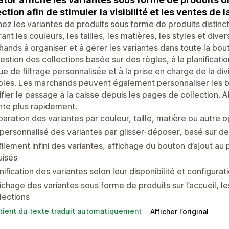
ection afin de stimuler la visibilité et les ventes de 
hez les variantes de produits sous forme de produits distinc
ant les couleurs, les tailles, les matières, les styles et diver
ands à organiser et à gérer les variantes dans toute la bout
gestion des collections basée sur des règles, à la planification
ue de filtrage personnalisée et à la prise en charge de la div
ples. Les marchands peuvent également personnaliser les b
ifier le passage à la caisse depuis les pages de collection. A
nte plus rapidement.
aration des variantes par couleur, taille, matière ou autre o
 personnalisé des variantes par glisser-déposer, basé sur de
ilement infini des variantes, affichage du bouton d’ajout au
uisés
nification des variantes selon leur disponibilité et configur
ichage des variantes sous forme de produits sur l’accueil, l
lections
tient du texte traduit automatiquement
Afficher l’original