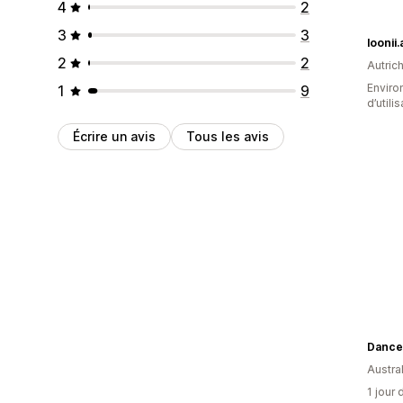
4
2
3
3
loonii.
2
2
Autric
Enviro
1
9
d’utili
Écrire un avis
Tous les avis
Dance 
Austral
1 jour 