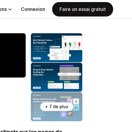
ions
Connexion
Faire un essai gratuit
+ 7 de plus
istincts sur les pages de