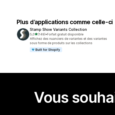
Plus d’applications comme celle-ci
Stamp Show Variants Collection
étoile(s) sur 5
5,0
(149)
•
Forfait gratuit disponible
149 avis au total
Affichez des nuanciers de variantes et des variantes
sous forme de produits sur les collections
Built for Shopify
Vous souhai