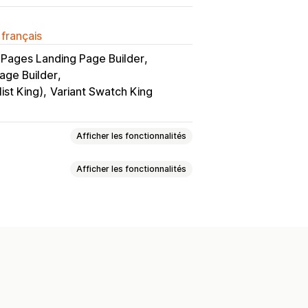
 français
ages Landing Page Builder
age Builder
ist King)
Variant Swatch King
Afficher les fonctionnalités
Afficher les fonctionnalités
nalisé
Prévisualisation
sser-déposer
Masquer des produits
ts par variante
es
Création de collections
Variantes
tock
Disponibilité des stocks