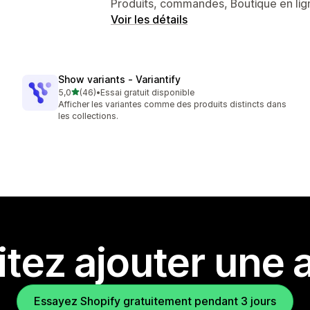
Produits, commandes, Boutique en lig
Voir les détails
Show variants ‑ Variantify
étoile(s) sur 5
5,0
(46)
•
Essai gratuit disponible
46 avis au total
Afficher les variantes comme des produits distincts dans
les collections.
tez ajouter une a
Essayez Shopify gratuitement pendant 3 jours