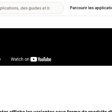
Parcourir les applicat
ie d’images vedette
ator affiche les variantes sous forme de produits d