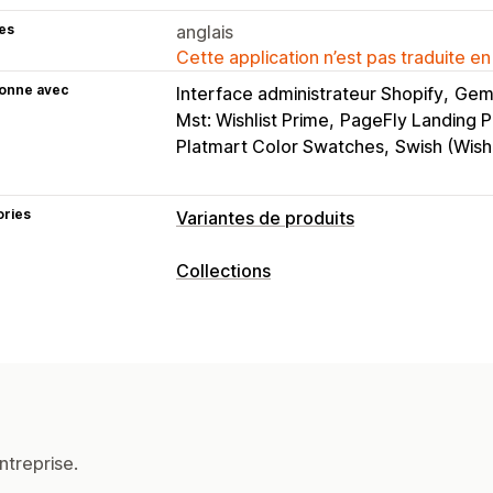
es
anglais
Cette application n’est pas traduite en
ionne avec
Interface administrateur Shopify
GemP
Mst: Wishlist Prime
PageFly Landing P
Platmart Color Swatches
Swish (Wishl
ories
Variantes de produits
Personnalisation
Collections
Logique conditionnelle
Texte person
Actions de tri
Affichage des variantes
Manuelle
Règles personnalisées
Gli
Tarification
Filtrage
Tarification personnalisée
Supplémen
Gestion des collections
Stock
Alertes de stock
Analyses de donné
ntreprise.
Masquer les produits en rupture de s