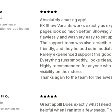
at
he
Absolutely amazing app!
n une heure
EX Show Variants works exactly as ex
sation de l’application
pages look so much better. Showing v
flawlessly and was very easy to set up
The support team was also incredible
friendly, and they helped us immediat
Rarely experienced support this good
Everything runs smoothly, looks clean
Highly recommended for anyone who w
visibility on their store.
Thanks again to the team for the awe
Fit Co
ie
Great app!!! Does exactly what I need
d’utilisation de
helpful when I ran into a few snags. Th