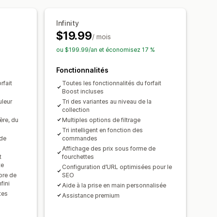
Infinity
$19.99
/ mois
ou $199.99/an et économisez 17 %
Fonctionnalités
rfait
Toutes les fonctionnalités du forfait
Boost incluses
uleur
Tri des variantes au niveau de la
collection
ière, du
Multiples options de filtrage
Tri intelligent en fonction des
 de
commandes
Affichage des prix sous forme de
t
fourchettes
te
Configuration d’URL optimisées pour le
bre de
SEO
fini
Aide à la prise en main personnalisée
tes
Assistance premium