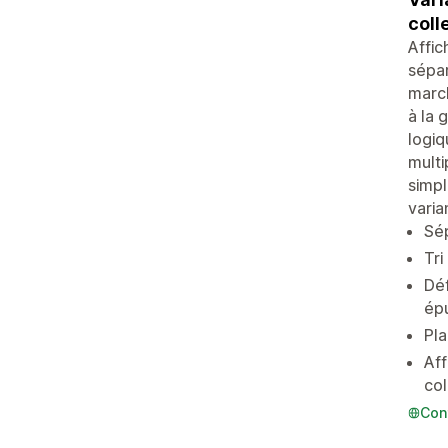
coll
Affic
sépar
march
à la 
logiq
multi
simpl
varia
Sép
Tri
Déf
ép
Pla
Aff
col
Con