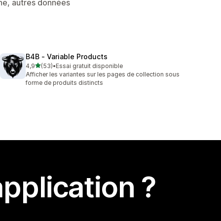
ne, autres données
B4B ‑ Variable Products
étoile(s) sur 5
4,9
(53)
•
Essai gratuit disponible
53 avis au total
Afficher les variantes sur les pages de collection sous
forme de produits distincts
pplication ?