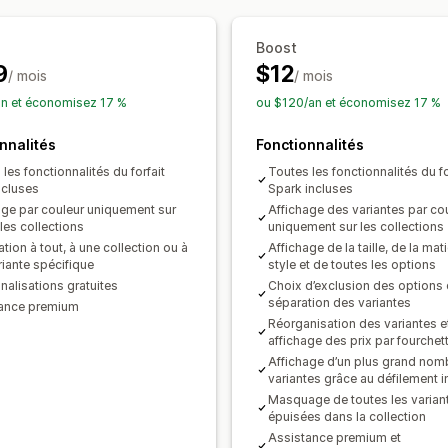
Affichage des disponibilités en stock
Boost
9
$12
/ mois
/ mois
n et économisez 17 %
ou $120/an et économisez 17 %
nnalités
Fonctionnalités
les fonctionnalités du forfait
Toutes les fonctionnalités du fo
ncluses
Spark incluses
age par couleur uniquement sur
Affichage des variantes par co
les collections
uniquement sur les collections
tion à tout, à une collection ou à
Affichage de la taille, de la mat
riante spécifique
style et de toutes les options
nalisations gratuites
Choix d’exclusion des options
séparation des variantes
ance premium
Réorganisation des variantes e
affichage des prix par fourchet
Affichage d’un plus grand nom
variantes grâce au défilement in
Masquage de toutes les varian
épuisées dans la collection
Assistance premium et