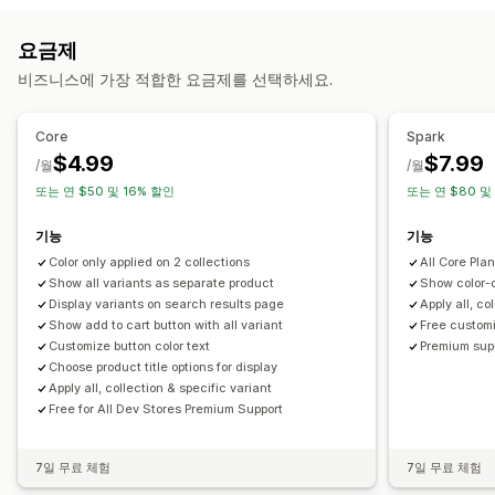
가격 책정
수동
사용자 지정 규칙
끌어서 놓기
제품 숨기기
필터링
사용자 지정 가격 책정
이형 상품 추가 요금
요금제
컬렉션 관리
비즈니스에 가장 적합한 요금제를 선택하세요.
재고
재고 알림
분석
컬렉션 생성
이형 상품
품절 상품 숨기기
재고 사용 가능성
재고 보유 표시
Core
Spark
$4.99
$7.99
/월
/월
또는 연 $50 및 16% 할인
또는 연 $80 및
기능
기능
Color only applied on 2 collections
All Core Pla
Show all variants as separate product
Show color-o
Display variants on search results page
Apply all, co
Show add to cart button with all variant
Free custom
Customize button color text
Premium sup
Choose product title options for display
Apply all, collection & specific variant
Free for All Dev Stores Premium Support
7일 무료 체험
7일 무료 체험