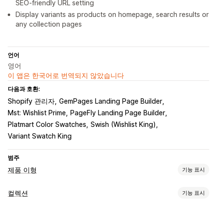
SEO-friendly URL setting
Display variants as products on homepage, search results or
any collection pages
언어
영어
이 앱은 한국어로 번역되지 않았습니다
다음과 호환:
Shopify 관리자
GemPages Landing Page Builder
Mst: Wishlist Prime
PageFly Landing Page Builder
Platmart Color Swatches
Swish (Wishlist King)
Variant Swatch King
범주
제품 이형
기능 표시
맞춤 설정
컬렉션
기능 표시
조건 논리
사용자 지정 텍스트
미리 보기
이형 상품 표시
분류 작업