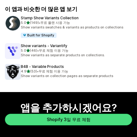
이 앱과 비슷한 더 많은 앱 보기
Stamp Show Variants Collection
별 5개 중
5.0
(149)
•
무료 플랜 사용 가능
총 리뷰 149개
Show variants swatches & variants as products on collections
Built for Shopify
Show variants ‑ Variantify
별 5개 중
5.0
(46)
•
무료 체험 이용 가능
총 리뷰 46개
Show variants as separate products on collections.
B4B ‑ Variable Products
별 5개 중
4.9
(53)
•
무료 체험 이용 가능
총 리뷰 53개
Show variants on collection pages as separate products
앱을 추가하시겠어요?
Shopify 3일 무료 체험