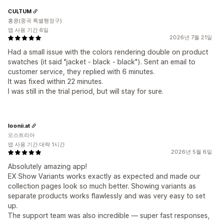
CULTUM
홍콩(중국 특별행정구)
앱 사용 기간 6일
2026년 7월 21일
Had a small issue with the colors rendering double on product
swatches (it said "jacket - black - black"). Sent an email to
customer service, they replied with 6 minutes.
It was fixed within 22 minutes.
I was still in the trial period, but will stay for sure.
loonii.at
오스트리아
앱 사용 기간 대략 1시간
2026년 5월 6일
Absolutely amazing app!
EX Show Variants works exactly as expected and made our
collection pages look so much better. Showing variants as
separate products works flawlessly and was very easy to set
up.
The support team was also incredible — super fast responses,