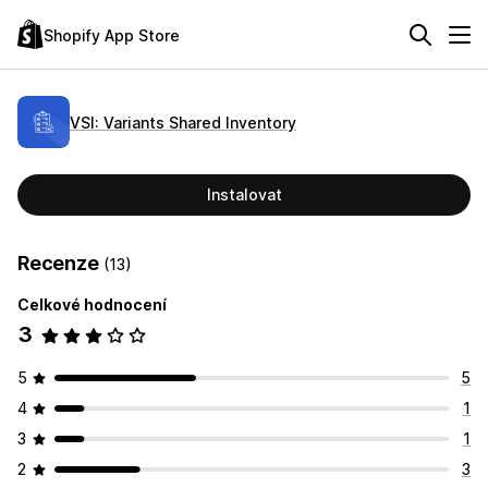
Shopify App Store
VSI: Variants Shared Inventory
Instalovat
Recenze
(13)
Celkové hodnocení
3
5
5
4
1
3
1
2
3