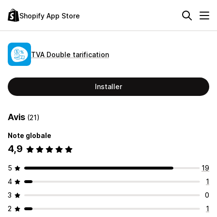
Shopify App Store
TVA Double tarification
Installer
Avis
(21)
Note globale
4,9
5
19
4
1
3
0
2
1