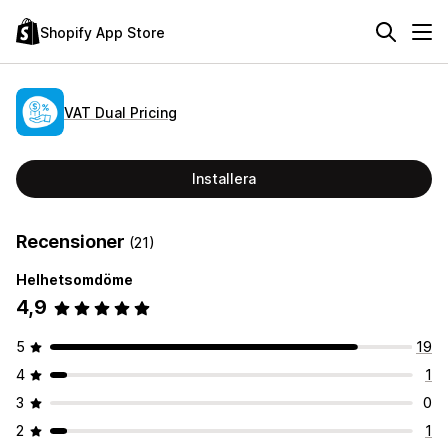
Shopify App Store
VAT Dual Pricing
Installera
Recensioner
(21)
Helhetsomdöme
4,9
5
19
4
1
3
0
2
1