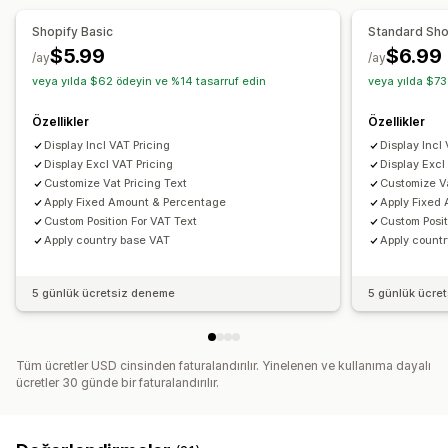
Shopify Basic
Standard Sho
$5.99
$6.99
/ay
/ay
veya yılda $62 ödeyin ve %14 tasarruf edin
veya yılda $73
Özellikler
Özellikler
Display Incl VAT Pricing
Display Incl
Display Excl VAT Pricing
Display Excl
Customize Vat Pricing Text
Customize Va
Apply Fixed Amount & Percentage
Apply Fixed
Custom Position For VAT Text
Custom Posit
Apply country base VAT
Apply count
5 günlük ücretsiz deneme
5 günlük ücre
Tüm ücretler USD cinsinden faturalandırılır. Yinelenen ve kullanıma dayalı
ücretler 30 günde bir faturalandırılır.