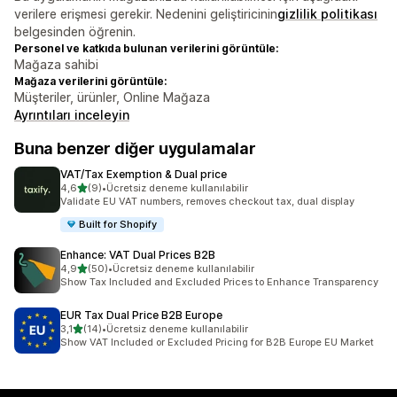
verilere erişmesi gerekir. Nedenini geliştiricinin
gizlilik politikası
belgesinden öğrenin.
Personel ve katkıda bulunan verilerini görüntüle:
Mağaza sahibi
Mağaza verilerini görüntüle:
Müşteriler, ürünler, Online Mağaza
Ayrıntıları inceleyin
Buna benzer diğer uygulamalar
VAT/Tax Exemption & Dual price
5 yıldız üzerinden
4,6
(9)
•
Ücretsiz deneme kullanılabilir
toplam 9 değerlendirme
Validate EU VAT numbers, removes checkout tax, dual display
Built for Shopify
Enhance: VAT Dual Prices B2B
5 yıldız üzerinden
4,9
(50)
•
Ücretsiz deneme kullanılabilir
toplam 50 değerlendirme
Show Tax Included and Excluded Prices to Enhance Transparency
EUR Tax Dual Price B2B Europe
5 yıldız üzerinden
3,1
(14)
•
Ücretsiz deneme kullanılabilir
toplam 14 değerlendirme
Show VAT Included or Excluded Pricing for B2B Europe EU Market