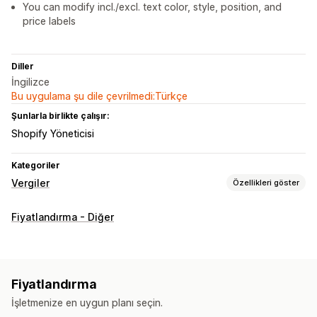
You can modify incl./excl. text color, style, position, and
price labels
Diller
İngilizce
Bu uygulama şu dile çevrilmedi:Türkçe
Şunlarla birlikte çalışır:
Shopify Yöneticisi
Kategoriler
Vergiler
Özellikleri göster
Vergi hesaplama
Fiyatlandırma - Diğer
Vergi oranları
Kayıt
AB (KDV)
Hindistan (GST)
Kanada (HST, PST, GST)
Fiyatlandırma
ABD (Satış vergisi)
İşletmenize en uygun planı seçin.