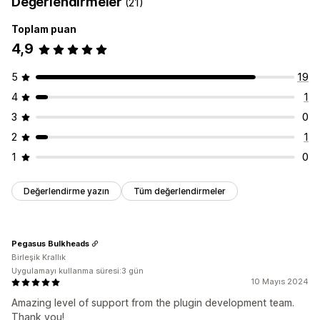
Değerlendirmeler
(21)
Toplam puan
4,9
5
19
4
1
3
0
2
1
1
0
Değerlendirme yazın
Tüm değerlendirmeler
Pegasus Bulkheads
Birleşik Krallık
Uygulamayı kullanma süresi:3 gün
10 Mayıs 2024
Amazing level of support from the plugin development team.
Thank you!