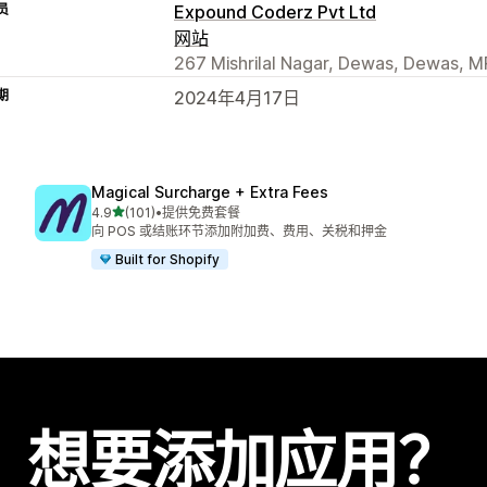
员
Expound Coderz Pvt Ltd
网站
267 Mishrilal Nagar, Dewas, Dewas, M
期
2024年4月17日
Magical Surcharge + Extra Fees
星（满分 5 星）
4.9
(101)
•
提供免费套餐
总共 101 条评论
向 POS 或结账环节添加附加费、费用、关税和押金
Built for Shopify
想要添加应用？