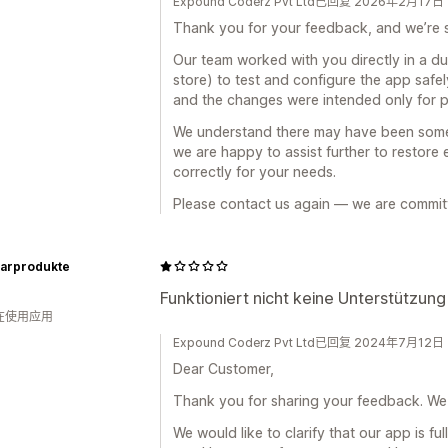
Expound Coderz Pvt Ltd已回复 2026年2月17日
Thank you for your feedback, and we’re s
Our team worked with you directly in a d
store) to test and configure the app safe
and the changes were intended only for 
We understand there may have been some
we are happy to assist further to restore
correctly for your needs.
Please contact us again — we are committe
larprodukte
Funktioniert nicht keine Unterstützung
人在使用应用
Expound Coderz Pvt Ltd已回复 2024年7月12日
Dear Customer,
Thank you for sharing your feedback. We 
We would like to clarify that our app is fu