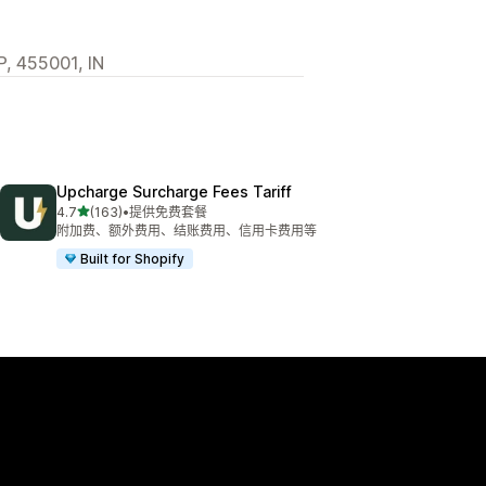
P, 455001, IN
Upcharge Surcharge Fees Tariff
星（满分 5 星）
4.7
(163)
•
提供免费套餐
总共 163 条评论
附加费、额外费用、结账费用、信用卡费用等
Built for Shopify