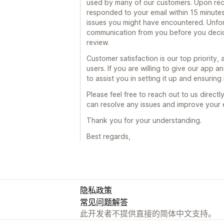
used by many of our customers. Upon rece
responded to your email within 15 minutes
issues you might have encountered. Unfort
communication from you before you decide
review.
Customer satisfaction is our top priority
users. If you are willing to give our app
to assist you in setting it up and ensuring
Please feel free to reach out to us dire
can resolve any issues and improve your 
Thank you for your understanding.
Best regards,
隐私政策
常见问题解答
此开发者不提供直接的简体中文支持。