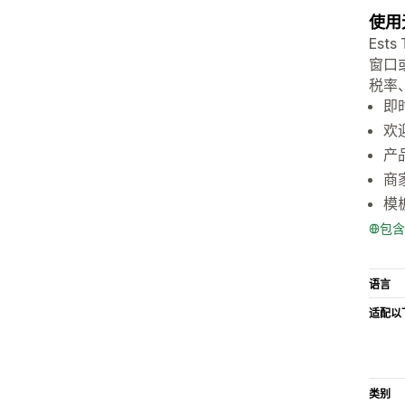
使用
Est
窗口
税率
即
欢
产
商
模
包含
语言
适配以
类别