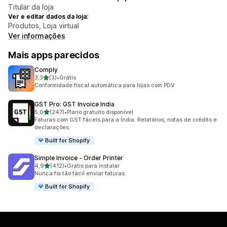
Titular da loja
Ver e editar dados da loja:
Produtos, Loja virtual
Ver informações
Mais apps parecidos
Comply
de 5 estrelas
3,3
(3)
•
Grátis
3 avaliações ao todo
Conformidade fiscal automática para lojas com PDV
GST Pro: GST Invoice India
de 5 estrelas
5,0
(247)
•
Plano gratuito disponível
247 avaliações ao todo
Faturas com GST fáceis para a Índia. Relatórios, notas de crédito e
declarações.
Built for Shopify
Simple Invoice ‑ Order Printer
de 5 estrelas
4,9
(412)
•
Grátis para instalar
412 avaliações ao todo
Nunca foi tão fácil enviar faturas.
Built for Shopify