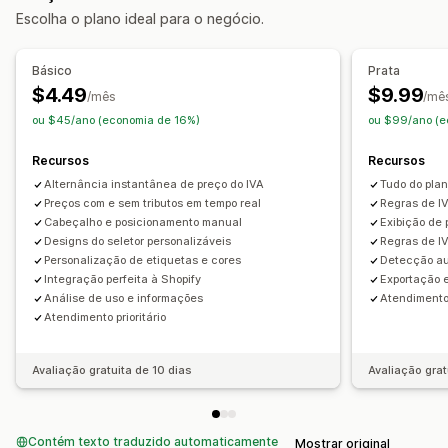
Escolha o plano ideal para o negócio.
Básico
Prata
$4.49
$9.99
/mês
/mê
ou $45/ano (economia de 16%)
ou $99/ano (e
Recursos
Recursos
Alternância instantânea de preço do IVA
Tudo do pla
Preços com e sem tributos em tempo real
Regras de IV
Cabeçalho e posicionamento manual
Exibição de 
Designs do seletor personalizáveis
Regras de IV
Personalização de etiquetas e cores
Detecção au
Integração perfeita à Shopify
Exportação
Análise de uso e informações
Atendimento 
Atendimento prioritário
Avaliação gratuita de 10 dias
Avaliação grat
Contém texto traduzido automaticamente
Mostrar original