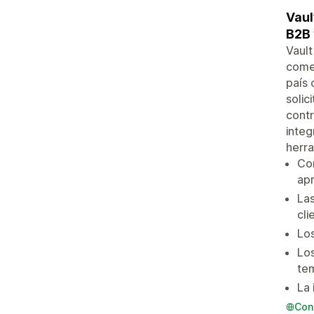
Vaul
B2B 
Vault
comer
país 
solic
contr
integ
herra
Con
apr
Las
cli
Los
Los
tem
La 
Con