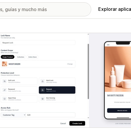
Explorar aplic
ía de imágenes destacadas