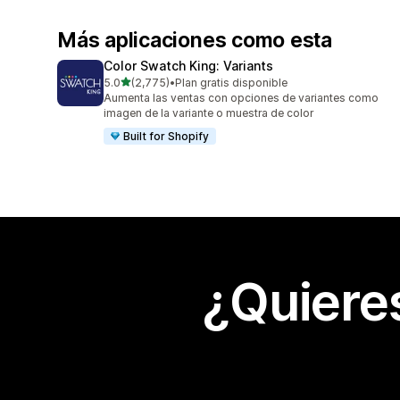
Más aplicaciones como esta
Color Swatch King: Variants
de 5 estrellas
5.0
(2,775)
•
Plan gratis disponible
2775 reseñas en total
Aumenta las ventas con opciones de variantes como
imagen de la variante o muestra de color
Built for Shopify
¿Quiere