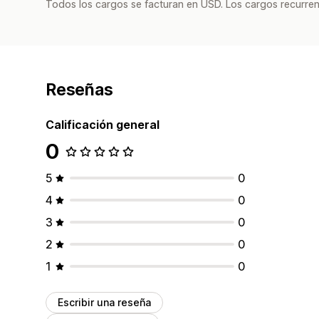
Todos los cargos se facturan en USD. Los cargos recurren
Reseñas
Calificación general
0
5
0
4
0
3
0
2
0
1
0
Escribir una reseña