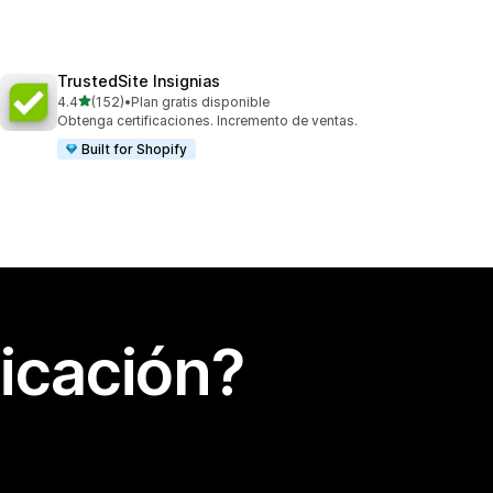
TrustedSite Insignias
de 5 estrellas
4.4
(152)
•
Plan gratis disponible
152 reseñas en total
Obtenga certificaciones. Incremento de ventas.
Built for Shopify
icación?