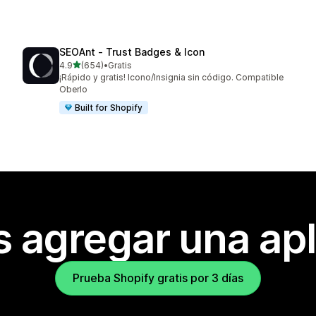
SEOAnt ‑ Trust Badges & Icon
de 5 estrellas
4.9
(654)
•
Gratis
654 reseñas en total
¡Rápido y gratis! Icono/Insignia sin código. Compatible
Oberlo
Built for Shopify
s agregar una apl
Prueba Shopify gratis por 3 días