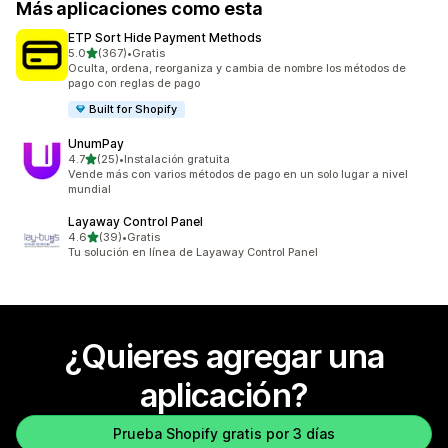
Más aplicaciones como esta
ETP Sort Hide Payment Methods
de 5 estrellas
5.0
(367)
•
Gratis
367 reseñas en total
Oculta, ordena, reorganiza y cambia de nombre los métodos de
pago con reglas de pago
Built for Shopify
UnumPay
de 5 estrellas
4.7
(25)
•
Instalación gratuita
25 reseñas en total
Vende más con varios métodos de pago en un solo lugar a nivel
mundial
Layaway Control Panel
de 5 estrellas
4.6
(39)
•
Gratis
39 reseñas en total
Tu solución en línea de Layaway Control Panel
¿Quieres agregar una
aplicación?
Prueba Shopify gratis por 3 días