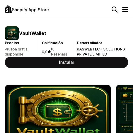
Shopify App Store
VaultWallet
Precios
Calificación
Desarrollador
Prueba gratis
(0
KASWEBTECH SOLUTIONS
0,0
disponible
Reseñas)
PRIVATE LIMITED
Instalar