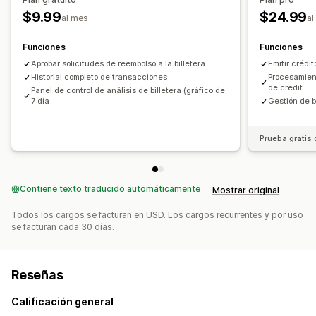
$9.99
$24.99
al mes
al
Funciones
Funciones
Aprobar solicitudes de reembolso a la billetera
Emitir crédit
Historial completo de transacciones
Procesamient
de crédit
Panel de control de análisis de billetera (gráfico de
7 día
Gestión de bi
Prueba gratis 
Contiene texto traducido automáticamente
Mostrar original
Todos los cargos se facturan en USD. Los cargos recurrentes y por uso
se facturan cada 30 días.
Reseñas
Calificación general