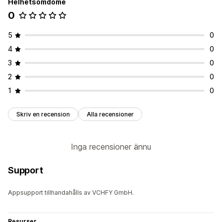
Helhetsomdöme
0
5
0
4
0
3
0
2
0
1
0
Skriv en recension
Alla recensioner
Inga recensioner ännu
Support
Appsupport tillhandahålls av VCHFY GmbH.
Resurser