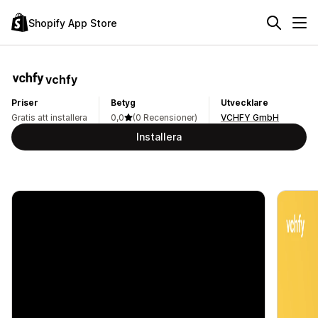
Shopify App Store
vchfy
Priser
Betyg
Utvecklare
Gratis att installera
0,0
(0 Recensioner)
VCHFY GmbH
Installera