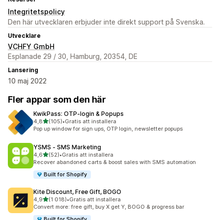
Integritetspolicy
Den här utvecklaren erbjuder inte direkt support på Svenska.
Utvecklare
VCHFY GmbH
Esplanade 29 / 30, Hamburg, 20354, DE
Lansering
10 maj 2022
Fler appar som den här
KwikPass: OTP‑login & Popups
av 5 stjärnor
4,8
(105)
•
Gratis att installera
105 recensioner totalt
Pop up window for sign ups, OTP login, newsletter popups
YSMS ‑ SMS Marketing
av 5 stjärnor
4,6
(52)
•
Gratis att installera
52 recensioner totalt
Recover abandoned carts & boost sales with SMS automation
Built for Shopify
Kite Discount, Free Gift, BOGO
av 5 stjärnor
4,9
(1 018)
•
Gratis att installera
1018 recensioner totalt
Convert more: free gift, buy X get Y, BOGO & progress bar
Built for Shopify