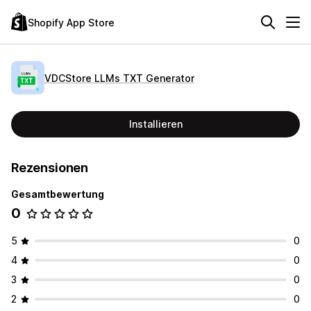
Shopify App Store
VDCStore LLMs TXT Generator
Installieren
Rezensionen
Gesamtbewertung
0
5
0
4
0
3
0
2
0