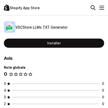
Shopify App Store
VDCStore LLMs TXT Generator
Installer
Avis
Note globale
0
5
0
4
0
3
0
2
0