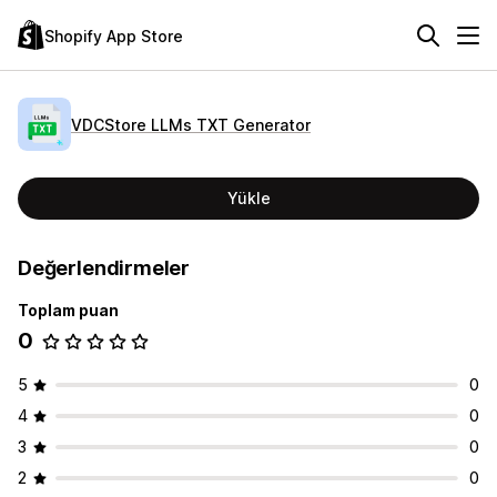
Shopify App Store
VDCStore LLMs TXT Generator
Yükle
Değerlendirmeler
Toplam puan
0
5
0
4
0
3
0
2
0