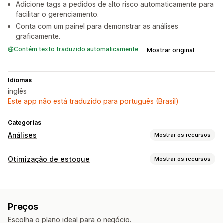
Adicione tags a pedidos de alto risco automaticamente para
facilitar o gerenciamento.
Conta com um painel para demonstrar as análises
graficamente.
Contém texto traduzido automaticamente
Mostrar original
Idiomas
inglês
Este app não está traduzido para português (Brasil)
Categorias
Análises
Mostrar os recursos
Comportamento do cliente
Otimização de estoque
Mostrar os recursos
Acompanhamento de eventos
Gestão de estoque
Valor do tempo de vida (LTV, na sigla em inglês)
Acompanhamento de estoque
Datas de vencimento
Marketing e vendas
Preços
Atualizações em tempo real
Planejamento de estoque
Insights de IA
Insights de lucro
Escolha o plano ideal para o negócio.