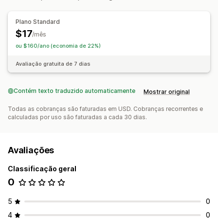
Gerenciamento de pedidos
Elementos visuais e relatórios
Processamento automático
Plano Standard
Painel de controle de análises
Relatórios personalizados
$17
Notificações e análises
/mês
Agendamento de relatório
ou $160/ano (economia de 22%)
Alertas de estoque baixo
Relatórios personalizados
Insights
Análises
Avaliação gratuita de 7 dias
Contém texto traduzido automaticamente
Mostrar original
Todas as cobranças são faturadas em USD. Cobranças recorrentes e
calculadas por uso são faturadas a cada 30 dias.
Avaliações
Classificação geral
0
5
0
4
0