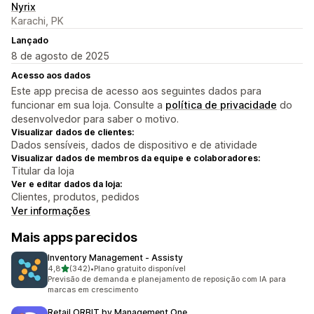
Nyrix
Karachi, PK
Lançado
8 de agosto de 2025
Acesso aos dados
Este app precisa de acesso aos seguintes dados para
funcionar em sua loja. Consulte a
política de privacidade
do
desenvolvedor para saber o motivo.
Visualizar dados de clientes:
Dados sensíveis, dados de dispositivo e de atividade
Visualizar dados de membros da equipe e colaboradores:
Titular da loja
Ver e editar dados da loja:
Clientes, produtos, pedidos
Ver informações
Mais apps parecidos
Inventory Management ‑ Assisty
de 5 estrelas
4,8
(342)
•
Plano gratuito disponível
342 avaliações ao todo
Previsão de demanda e planejamento de reposição com IA para
marcas em crescimento
Retail ORBIT by Management One