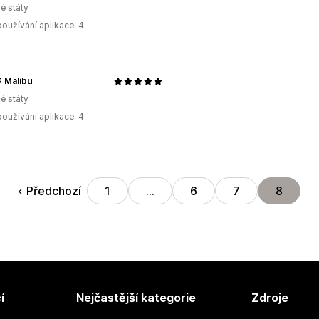
é státy
oužívání aplikace: 4
 Malibu
é státy
oužívání aplikace: 4
Předchozí
1
…
6
7
8
í
Nejčastější kategorie
Zdroje