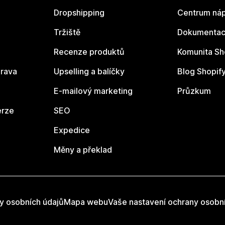
Dropshipping
Centrum náp
Tržiště
Dokumentace
Recenze produktů
Komunita Sh
rava
Upselling a balíčky
Blog Shopif
E-mailový marketing
Průzkum
erze
SEO
Expedice
Měny a překlad
y osobních údajů
Mapa webu
Vaše nastavení ochrany osobn