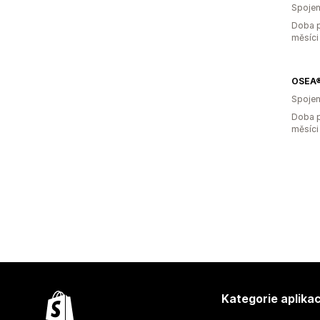
Spojen
Doba p
měsíci
OSEA®
Spojen
Doba p
měsíci
Kategorie aplikac