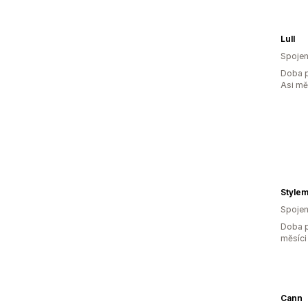
Lull
Spojen
Doba p
Asi m
Style
Spojen
Doba p
měsíci
Cann