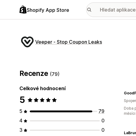
Shopify App Store
Veeper ‑ Stop Coupon Leaks
Recenze
(79)
Celkové hodnocení
GoodF
5
Spojen
Doba p
5
79
měsíci
4
0
3
0
LaBru