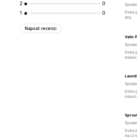
2
0
Spojen
1
0
Doba p
dny
Napsat recenzi
Vatic 
Spojen
Doba p
měsíci
Laund
Spojen
Doba p
měsíci
Sprout
Spojen
Doba p
Asi 2 