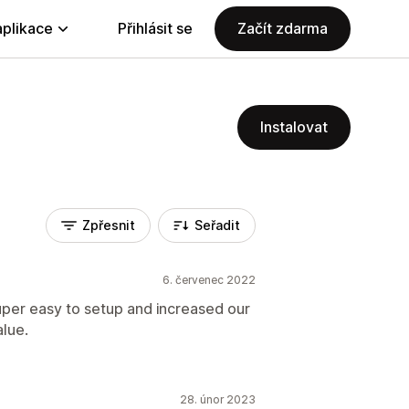
aplikace
Přihlásit se
Začít zdarma
Instalovat
Zpřesnit
Seřadit
6. červenec 2022
Super easy to setup and increased our
lue.
28. únor 2023