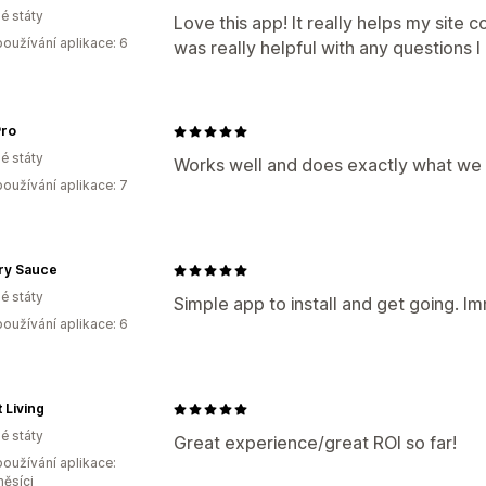
é státy
Love this app! It really helps my site c
oužívání aplikace: 6
was really helpful with any questions 
Pro
é státy
Works well and does exactly what we n
oužívání aplikace: 7
ry Sauce
é státy
Simple app to install and get going. I
oužívání aplikace: 6
 Living
é státy
Great experience/great ROI so far!
oužívání aplikace:
měsíci