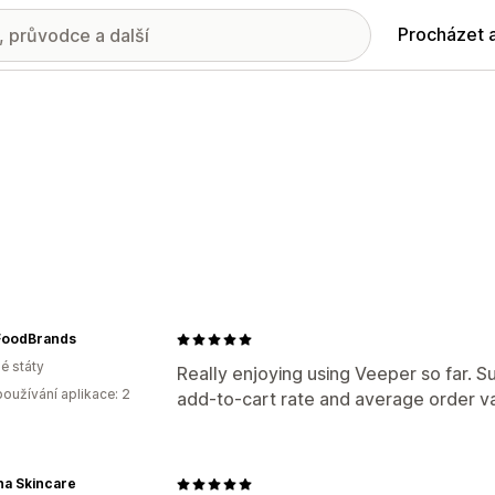
Procházet 
oodBrands
é státy
Really enjoying using Veeper so far. 
oužívání aplikace: 2
add-to-cart rate and average order va
na Skincare