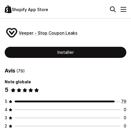
Shopify App Store
Veeper ‑ Stop Coupon Leaks
Installer
Avis
(79)
Note globale
5
5
79
4
0
3
0
2
0