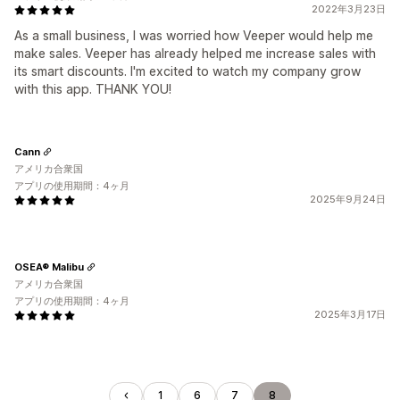
2022年3月23日
As a small business, I was worried how Veeper would help me
make sales. Veeper has already helped me increase sales with
its smart discounts. I'm excited to watch my company grow
with this app. THANK YOU!
Cann
アメリカ合衆国
アプリの使用期間：4ヶ月
2025年9月24日
OSEA® Malibu
アメリカ合衆国
アプリの使用期間：4ヶ月
2025年3月17日
1
6
7
8