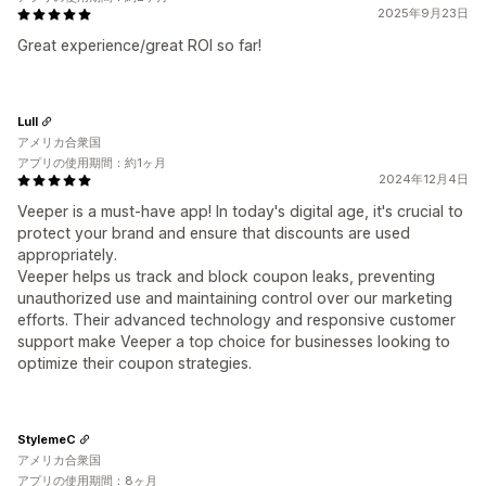
2025年9月23日
Great experience/great ROI so far!
Lull
アメリカ合衆国
アプリの使用期間：約1ヶ月
2024年12月4日
Veeper is a must-have app! In today's digital age, it's crucial to
protect your brand and ensure that discounts are used
appropriately.
Veeper helps us track and block coupon leaks, preventing
unauthorized use and maintaining control over our marketing
efforts. Their advanced technology and responsive customer
support make Veeper a top choice for businesses looking to
optimize their coupon strategies.
StylemeC
アメリカ合衆国
アプリの使用期間：8ヶ月