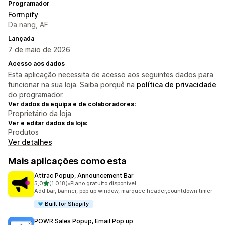
Programador
Formpify
Da nang, AF
Lançada
7 de maio de 2026
Acesso aos dados
Esta aplicação necessita de acesso aos seguintes dados para
funcionar na sua loja. Saiba porquê na
política de privacidade
do programador.
Ver dados da equipa e de colaboradores:
Proprietário da loja
Ver e editar dados da loja:
Produtos
Ver detalhes
Mais aplicações como esta
Attrac Popup, Announcement Bar
de 5 estrelas
5,0
(1.018)
•
Plano gratuito disponível
1018 total de avaliações
Add bar, banner, pop up window, marquee header,countdown timer
Built for Shopify
POWR Sales Popup, Email Pop up