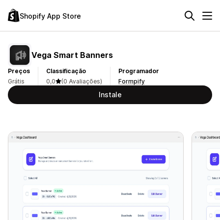
Shopify App Store
Vega Smart Banners
Preços
Classificação
Programador
Grátis
0,0
(0 Avaliações)
Formpify
Instale