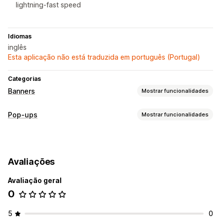
lightning-fast speed
Idiomas
inglês
Esta aplicação não está traduzida em português (Portugal)
Categorias
Banners
Mostrar funcionalidades
Tipo de banner
Pop-ups
Mostrar funcionalidades
Barra de anúncios
Envio gratuito
Contagem decrescente
Tipos de pop-ups
Personalização
Pop-ups de vendas
Descontos
Posição do banner
Exibição fixa
Cor e tipo de letra
Avaliações
Pop-ups de gestão
Geodirecionamento
Avaliação geral
Modelos
Acionadores e regras
Direcionamento
0
5
0