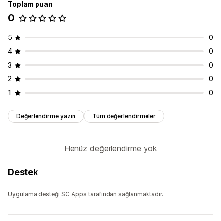
Toplam puan
0
5
0
4
0
3
0
2
0
1
0
Değerlendirme yazın
Tüm değerlendirmeler
Henüz değerlendirme yok
Destek
Uygulama desteği SC Apps tarafından sağlanmaktadır.