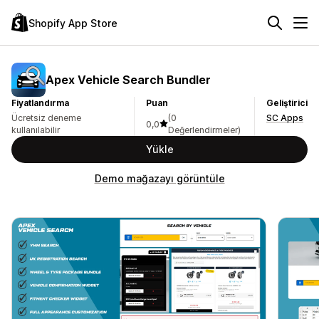
Shopify App Store
Apex Vehicle Search Bundler
Fiyatlandırma
Puan
Geliştirici
Ücretsiz deneme
(0
SC Apps
0,0
kullanılabilir
Değerlendirmeler)
Yükle
Demo mağazayı görüntüle