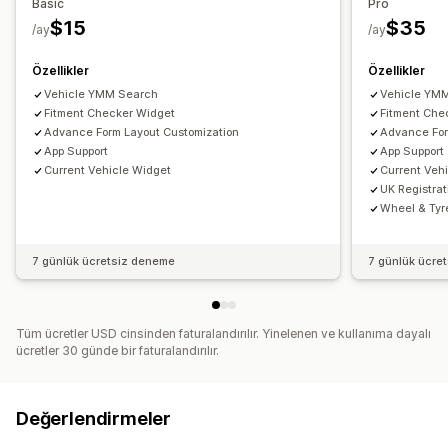
Basic
Pro
$15
$35
/ay
/ay
Özellikler
Özellikler
Vehicle YMM Search
Vehicle YM
Fitment Checker Widget
Fitment Che
Advance Form Layout Customization
Advance For
App Support
App Support
Current Vehicle Widget
Current Veh
UK Registra
Wheel & Tyr
7 günlük ücretsiz deneme
7 günlük ücre
Tüm ücretler USD cinsinden faturalandırılır. Yinelenen ve kullanıma dayalı
ücretler 30 günde bir faturalandırılır.
Değerlendirmeler