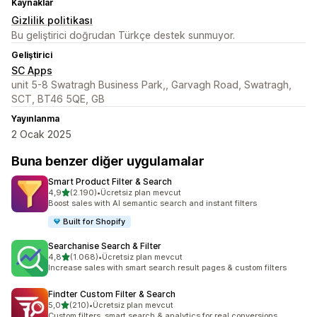
Kaynaklar
Gizlilik politikası
Bu geliştirici doğrudan Türkçe destek sunmuyor.
Geliştirici
SC Apps
unit 5-8 Swatragh Business Park,, Garvagh Road, Swatragh,
SCT, BT46 5QE, GB
Yayınlanma
2 Ocak 2025
Buna benzer diğer uygulamalar
Smart Product Filter & Search
5 yıldız üzerinden
4,9
(2.190)
•
Ücretsiz plan mevcut
toplam 2190 değerlendirme
Boost sales with AI semantic search and instant filters
Built for Shopify
Searchanise Search & Filter
5 yıldız üzerinden
4,8
(1.068)
•
Ücretsiz plan mevcut
toplam 1068 değerlendirme
Increase sales with smart search result pages & custom filters
Findter Custom Filter & Search
5 yıldız üzerinden
5,0
(210)
•
Ücretsiz plan mevcut
toplam 210 değerlendirme
Custom filters, smart search & analytics for real conversions