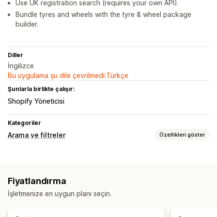
Use UK registration search (requires your own API).
Bundle tyres and wheels with the tyre & wheel package
builder.
Diller
İngilizce
Bu uygulama şu dile çevrilmedi:Türkçe
Şunlarla birlikte çalışır:
Shopify Yöneticisi
Kategoriler
Arama ve filtreler
Özellikleri göster
Arama özellikleri
Çoklu filtreleme
Fiyatlandırma
Ekran özelleştirme
İşletmenize en uygun planı seçin.
Mobil duyarlı
Özel CSS
Özel stil