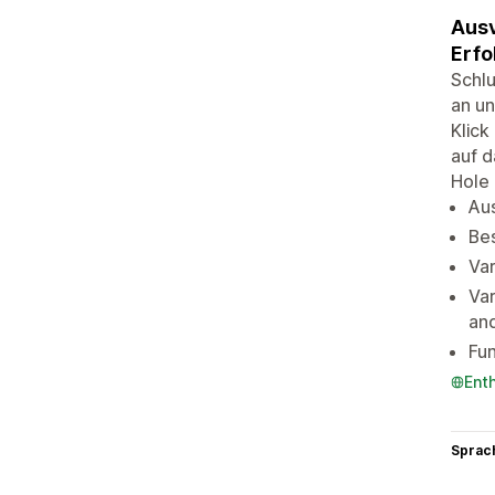
Ausv
Erfo
Schlu
an un
Klick
auf d
Hole 
Aus
Be
Var
Var
an
Fu
Ent
Sprac