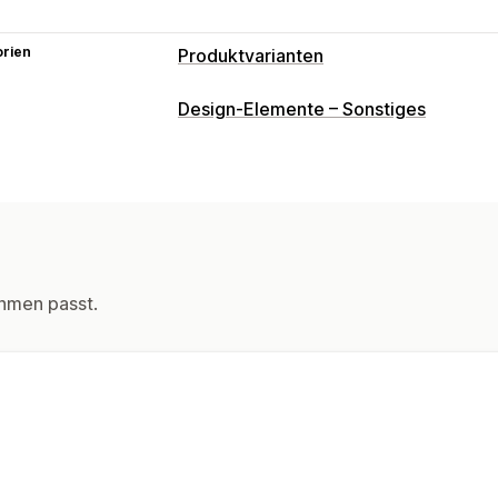
orien
Produktvarianten
Anpassung
Design-Elemente – Sonstiges
Bedingte Logik
Benutzerdefinierte 
Inventar
Ausverkaufte Artikel ausblenden
hmen passt.