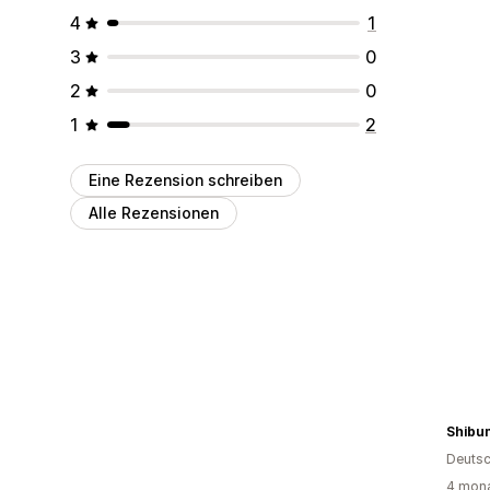
4
1
3
0
2
0
1
2
Eine Rezension schreiben
Alle Rezensionen
Shibum
Deutsc
4 mona