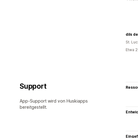
dils d
St. Luc
Etwa 2
Support
Resso
App-Support wird von Huskiapps
bereitgestellt.
Entwic
Eingef