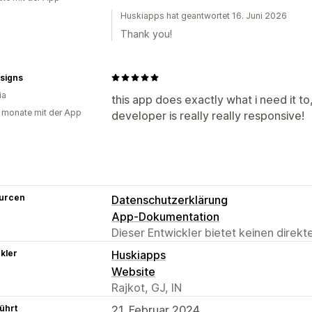
Huskiapps hat geantwortet 16. Juni 2026
Thank you!
esigns
ia
this app does exactly what i need it to,
 monate mit der App
developer is really really responsive!
urcen
Datenschutzerklärung
App-Dokumentation
Dieser Entwickler bietet keinen direk
kler
Huskiapps
Website
Rajkot, GJ, IN
ührt
21. Februar 2024