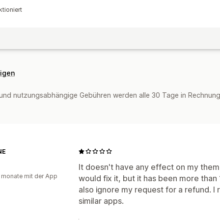
tioniert
eigen
und nutzungsabhängige Gebühren werden alle 30 Tage in Rechnung g
NE
It doesn't have any effect on my them
 monate mit der App
would fix it, but it has been more than
also ignore my request for a refund. I
similar apps.