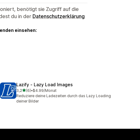
niert, benötigt sie Zugriff auf die
dest du in der
Datenschutzerklärung
genden einsehen:
Lazify ‑ Lazy Load Images
von 5 Sternen
3,2
(6)
•
$4.99/Monat
6 Rezensionen insgesamt
Reduziere deine Ladezeiten durch das Lazy Loading
deiner Bilder