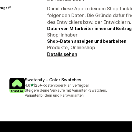
ugriff
Damit diese App in deinem Shop funktio
folgenden Daten. Die Gründe dafür fin
des Entwicklers bzw. der Entwicklerin.
Daten von Mitarbeiter:innen und Beitra
Shop-Inhaber
Shop-Daten anzeigen und bearbeiten:
Produkte, Onlineshop
Details sehen
Swatchify ‑ Color Swatches
von 5 Sternen
4,6
(25)
•
Kostenloser Plan verfügbar
25 Rezensionen insgesamt
Steigere deine Verkäufe mit Varianten-Swatches,
Variantenbildern und Farbvarianten