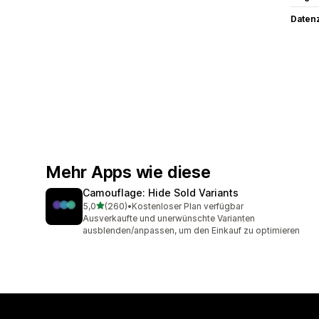
Datenz
Mehr Apps wie diese
Camouflage: Hide Sold Variants
von 5 Sternen
5,0
(260)
•
Kostenloser Plan verfügbar
260 Rezensionen insgesamt
Ausverkaufte und unerwünschte Varianten
ausblenden/anpassen, um den Einkauf zu optimieren