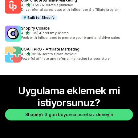
UpPromote Affiliate Marketing
5 yıldız üzerinden
4,9
(3.592)
•
Ücretsiz yükleme
toplam 3592 değerlendirme
Drive referral sales loops with influencer & affiliate program
Built for Shopify
Shopify Collabs
5 yıldız üzerinden
4,1
(385)
•
Ücretsiz yükleme
toplam 385 değerlendirme
Work with influencers to promote your brand and drive sales
GOAFFPRO ‑ Affiliate Marketing
5 yıldız üzerinden
4,6
(883)
•
Ücretsiz plan mevcut
toplam 883 değerlendirme
Powerful affiliate and referral marketing for your store
Uygulama eklemek mi
istiyorsunuz?
Shopify'ı 3 gün boyunca ücretsiz deneyin