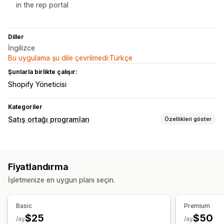
in the rep portal
Diller
İngilizce
Bu uygulama şu dile çevrilmedi:Türkçe
Şunlarla birlikte çalışır:
Shopify Yöneticisi
Kategoriler
Satış ortağı programları
Özellikleri göster
Komisyon seçenekleri
Otomatik kurallar
İzleme
Özel komisyon
Ürün komisyonu
Fiyatlandırma
İşletmenize en uygun planı seçin.
Basic
Premium
$25
$50
/ay
/ay