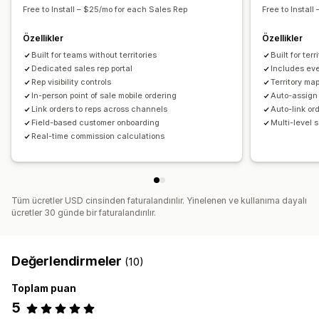
Free to Install – $25/mo for each Sales Rep
Free to Instal
Özellikler
Özellikler
Built for teams without territories
Built for ter
Dedicated sales rep portal
Includes eve
Rep visibility controls
Territory ma
In-person point of sale mobile ordering
Auto-assign o
Link orders to reps across channels
Auto-link or
Field-based customer onboarding
Multi-level 
Real-time commission calculations
Tüm ücretler USD cinsinden faturalandırılır. Yinelenen ve kullanıma dayalı
ücretler 30 günde bir faturalandırılır.
Değerlendirmeler
(10)
Toplam puan
5