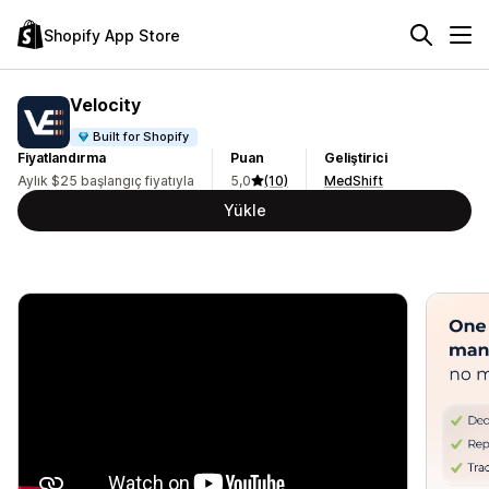
Shopify App Store
Velocity
Built for Shopify
Fiyatlandırma
Puan
Geliştirici
Aylık $25 başlangıç fiyatıyla
5,0
(10)
MedShift
Yükle