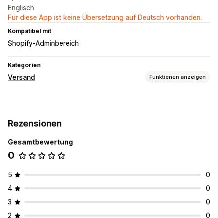
Englisch
Für diese App ist keine Übersetzung auf Deutsch vorhanden.
Kompatibel mit
Shopify-Adminbereich
Kategorien
Versand
Funktionen anzeigen
Etiketten und Verpackung
Etiketterstellung
Lieferscheine
Versandtarife
Rezensionen
Verwaltung von Lieferungen
Gesamtbewertung
Tracking in Echtzeit
E-Mail-Benachrichtigungen
0
Bestellupdates
5
0
4
0
3
0
2
0