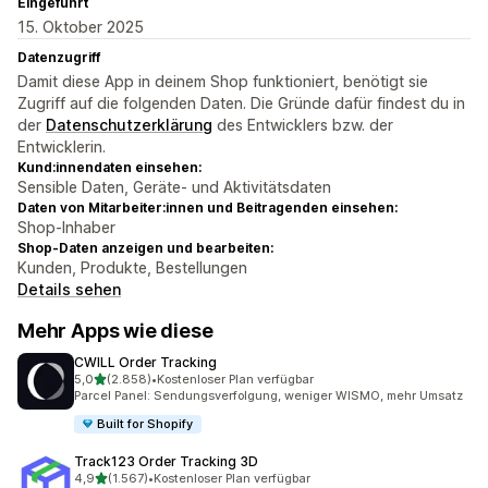
Eingeführt
15. Oktober 2025
Datenzugriff
Damit diese App in deinem Shop funktioniert, benötigt sie
Zugriff auf die folgenden Daten. Die Gründe dafür findest du in
der
Datenschutzerklärung
des Entwicklers bzw. der
Entwicklerin.
Kund:innendaten einsehen:
Sensible Daten, Geräte- und Aktivitätsdaten
Daten von Mitarbeiter:innen und Beitragenden einsehen:
Shop-Inhaber
Shop-Daten anzeigen und bearbeiten:
Kunden, Produkte, Bestellungen
Details sehen
Mehr Apps wie diese
CWILL Order Tracking
von 5 Sternen
5,0
(2.858)
•
Kostenloser Plan verfügbar
2858 Rezensionen insgesamt
Parcel Panel: Sendungsverfolgung, weniger WISMO, mehr Umsatz
Built for Shopify
Track123 Order Tracking 3D
von 5 Sternen
4,9
(1.567)
•
Kostenloser Plan verfügbar
1567 Rezensionen insgesamt