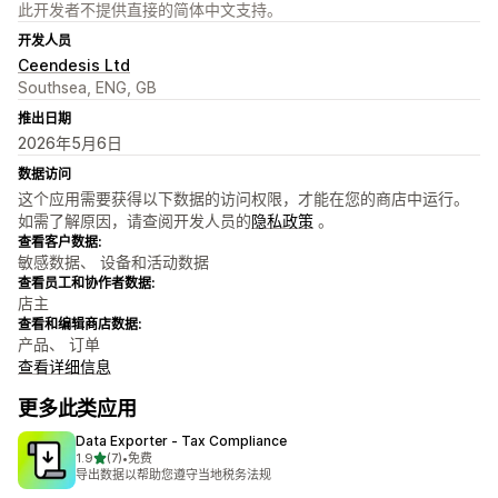
此开发者不提供直接的简体中文支持。
开发人员
Ceendesis Ltd
Southsea, ENG, GB
推出日期
2026年5月6日
数据访问
这个应用需要获得以下数据的访问权限，才能在您的商店中运行。
如需了解原因，请查阅开发人员的
隐私政策
。
查看客户数据:
敏感数据、 设备和活动数据
查看员工和协作者数据:
店主
查看和编辑商店数据:
产品、 订单
查看详细信息
更多此类应用
Data Exporter ‑ Tax Compliance
星（满分 5 星）
1.9
(7)
•
免费
总共 7 条评论
导出数据以帮助您遵守当地税务法规