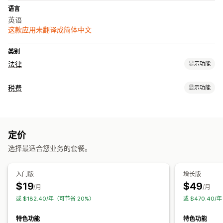
语言
英语
这款应用未翻译成简体中文
类别
法律
显示功能
合规
税费
显示功能
税务合规性
合规报告
责任跟踪
责任计算
定价
报告和申报
选择最适合您业务的套餐。
合规报告
数据导出
入门版
增长版
$19
$49
/月
/月
或 $182.40/年（可节省 20%）
或 $470.40
特色功能
特色功能