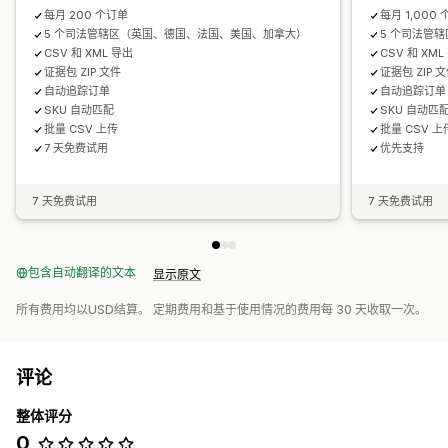
每月 200 个订单
每月 1,000
5 个司法管辖区（英国、德国、法国、美国、加拿大）
5 个司法管
CSV 和 XML 导出
CSV 和 XML
证据包 ZIP 文件
证据包 ZIP 
自动追踪订单
自动追踪订单
SKU 自动匹配
SKU 自动匹
批量 CSV 上传
批量 CSV 上
7 天免费试用
优先支持
7 天免费试用
7 天免费试用
包含自动翻译的文本
显示原文
所有费用均以USD结算。 定期费用和基于使用情况的费用每 30 天收取一次。
评论
整体评分
0