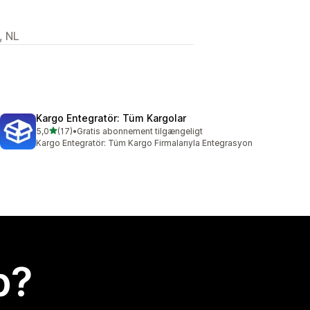
, NL
Kargo Entegratör: Tüm Kargolar
ud af 5 stjerner
5,0
(17)
•
Gratis abonnement tilgængeligt
17 anmeldelser i alt
Kargo Entegratör: Tüm Kargo Firmalarıyla Entegrasyon
p?