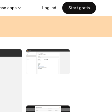
se apps
Log ind
Start gratis