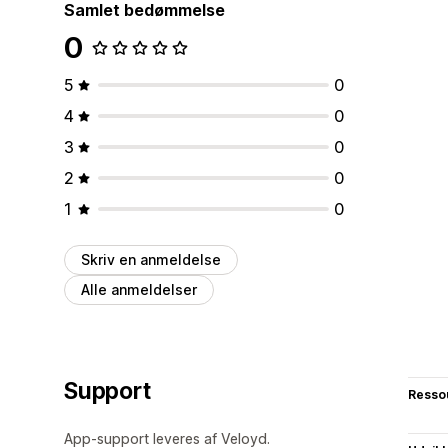
Samlet bedømmelse
0
5
0
4
0
3
0
2
0
1
0
Skriv en anmeldelse
Alle anmeldelser
Support
Resso
App-support leveres af Veloyd.