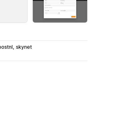
postnl
skynet