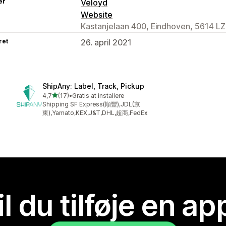
er
Veloyd
Website
Kastanjelaan 400, Eindhoven, 5614 LZ
ret
26. april 2021
ShipAny: Label, Track, Pickup
ud af 5 stjerner
4,7
(17)
•
Gratis at installere
17 anmeldelser i alt
Shipping SF Express(順豐),JDL(京
東),Yamato,KEX,J&T,DHL,超商,FedEx
il du tilføje en ap