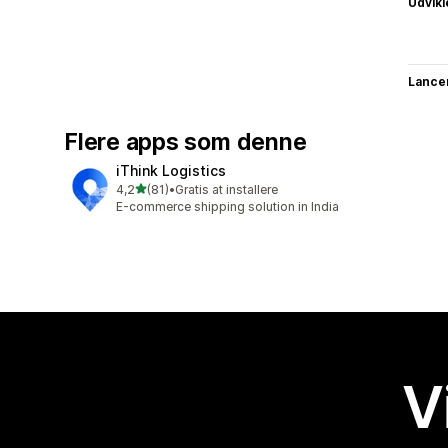
Udvikl
Lance
Flere apps som denne
iThink Logistics
ud af 5 stjerner
4,2
(81)
•
Gratis at installere
81 anmeldelser i alt
E-commerce shipping solution in India
V