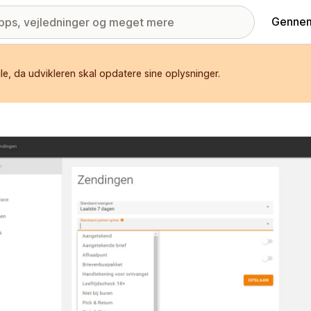
Gennem
e, da udvikleren skal opdatere sine oplysninger.
ri med udvalgte billeder