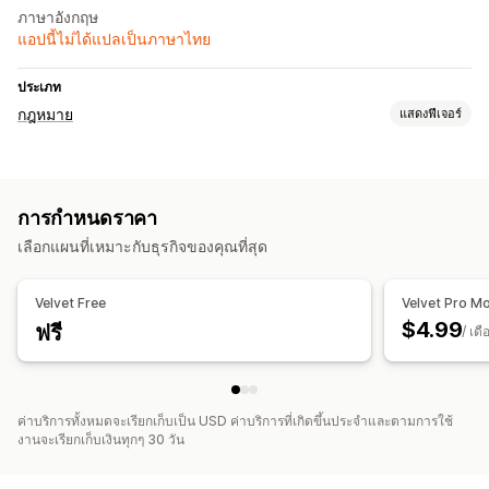
ภาษาอังกฤษ
แอปนี้ไม่ได้แปลเป็นภาษาไทย
ประเภท
กฎหมาย
แสดงฟีเจอร์
การปฏิบัติตามข้อกำหนด
การยืนยันอายุ
การกำหนดราคา
การปรับแต่ง
เลือกแผนที่เหมาะกับธุรกิจของคุณที่สุด
ช่องทำเครื่องหมาย
ป๊อปอัพ
สีและแบบอักษร
ตำแหน่งทางภูมิศาสตร์
ข้อความที่กำหนดเอง
ปุ่ม
Velvet Free
Velvet Pro M
$4.99
ฟรี
/ เดื
ค่าบริการทั้งหมดจะเรียกเก็บเป็น USD ค่าบริการที่เกิดขึ้นประจำและตามการใช้
งานจะเรียกเก็บเงินทุกๆ 30 วัน