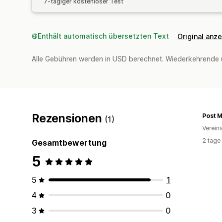
7-tägiger kostenloser Test
Enthält automatisch übersetzten Text
Original anz
Alle Gebühren werden in USD berechnet. Wiederkehrende 
Rezensionen
Post 
(1)
Verein
2 tage
Gesamtbewertung
5
5
1
4
0
3
0