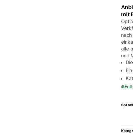
Anbi
mit 
Optim
Verkä
nach 
einka
alle 
und 
Die
Ein
Kat
Ent
Sprac
Kateg