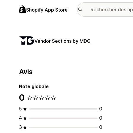
Shopify App Store
Vendor Sections by MDG
Avis
Note globale
0
5
0
4
0
3
0