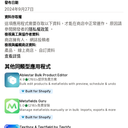
發布日期
2024年9月27日
資料存取權
這項應用程式需要存取以下資料，才能在商店中正常運作。 原因請
參閱開發者的
隱私權政策
。
檢視員工與協作者資料:
商店擁有人、 網誌投稿者
檢視與編輯商店資料:
產品、 線上商店、 自訂資料
查看詳情
其他同類型應用程式
Ablestar Bulk Product Editor
滿分 5 顆星
4.9
(785)
•
提供免費方案
共有 785 則評價
Bulk edit products & metafields with preview, schedule & undo
Built for Shopify
Metafields Guru
滿分 5 顆星
5.0
(218)
•
免費安裝
共有 218 則評價
Manage metafields manually or in bulk. Imports, exports & more
Built for Shopify
Textbox & Textfield by Textify