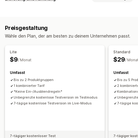
Pauschale
Versanddienstleister-basiert
Kundenbasiert
Zustellungsoptionen
Dimensionsbasiert
Produktbasiert
Mengenbasiert
Deadlines
Bestellbeschränkungen
Mindestwerte
Gewichtsbasiert
PLZ/Postleitzahl
Kombinierte Tarife
Preisgestaltung
Mehrere Zonen
Wähle den Plan, der am besten zu deinem Unternehmen passt.
Anpassung
PO-Box-Einschränkungen
Lieferdatum
Lieferzeit
Lite
Standard
Umbenennungsoptionen
Tarife ausblenden
$9
$29
/ Monat
/ Mona
Benutzerdefinierte Regeln
Umfasst
Umfasst
Bis zu 2 Produktgruppen
Bis zu 5 Pr
1 kombinierter Tarif
2 kombiniert
*Keine Ein-/Ausblendregeln*
Kombination
Unbegrenzte kostenlose Testversion im Testmodus
Unbegrenzte
7-tägige kostenlose Testversion im Live-Modus
7-tägige kos
7-tägiger kostenloser Test
7-tägiger kos