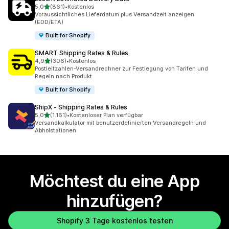
von 5 Sternen
5,0
(861)
•
Kostenlos
861 Rezensionen insgesamt
Voraussichtliches Lieferdatum plus Versandzeit anzeigen
(EDD/ETA)
Built for Shopify
SMART Shipping Rates & Rules
von 5 Sternen
4,9
(306)
•
Kostenlos
306 Rezensionen insgesamt
Postleitzahlen-Versandrechner zur Festlegung von Tarifen und
Regeln nach Produkt
Built for Shopify
ShipX ‑ Shipping Rates & Rules
von 5 Sternen
5,0
(1.161)
•
Kostenloser Plan verfügbar
1161 Rezensionen insgesamt
Versandkalkulator mit benutzerdefinierten Versandregeln und
Abholstationen
Möchtest du eine App
hinzufügen?
Shopify 3 Tage kostenlos testen