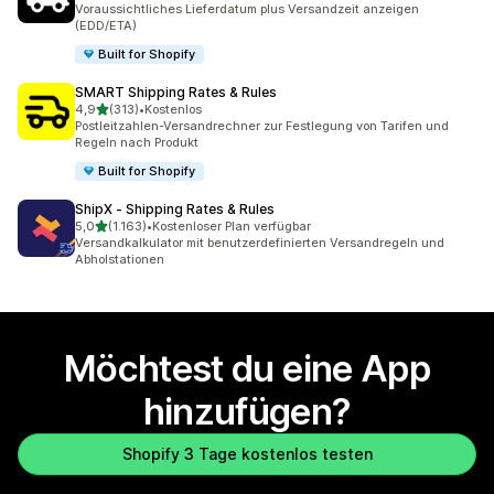
Voraussichtliches Lieferdatum plus Versandzeit anzeigen
(EDD/ETA)
Built for Shopify
SMART Shipping Rates & Rules
von 5 Sternen
4,9
(313)
•
Kostenlos
313 Rezensionen insgesamt
Postleitzahlen-Versandrechner zur Festlegung von Tarifen und
Regeln nach Produkt
Built for Shopify
ShipX ‑ Shipping Rates & Rules
von 5 Sternen
5,0
(1.163)
•
Kostenloser Plan verfügbar
1163 Rezensionen insgesamt
Versandkalkulator mit benutzerdefinierten Versandregeln und
Abholstationen
Möchtest du eine App
hinzufügen?
Shopify 3 Tage kostenlos testen