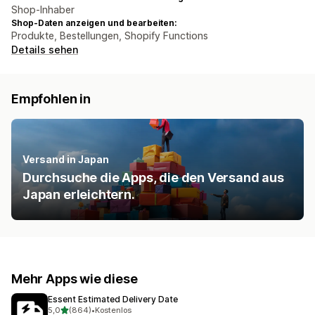
Shop-Inhaber
Shop-Daten anzeigen und bearbeiten:
Produkte, Bestellungen, Shopify Functions
Details sehen
Empfohlen in
Versand in Japan
Durchsuche die Apps, die den Versand aus
Japan erleichtern.
Mehr Apps wie diese
Essent Estimated Delivery Date
von 5 Sternen
5,0
(864)
•
Kostenlos
864 Rezensionen insgesamt