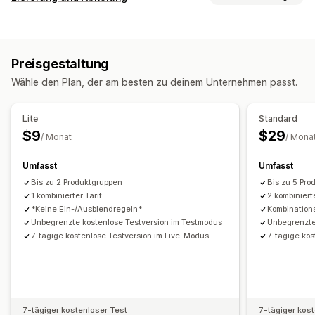
Pauschale
Versanddienstleister-basiert
Kundenbasiert
Zustellungsoptionen
Dimensionsbasiert
Produktbasiert
Mengenbasiert
Deadlines
Bestellbeschränkungen
Mindestwerte
Gewichtsbasiert
PLZ/Postleitzahl
Kombinierte Tarife
Preisgestaltung
Mehrere Zonen
Wähle den Plan, der am besten zu deinem Unternehmen passt.
Anpassung
PO-Box-Einschränkungen
Lieferdatum
Lieferzeit
Lite
Standard
Umbenennungsoptionen
Tarife ausblenden
$9
$29
/ Monat
/ Mona
Benutzerdefinierte Regeln
Umfasst
Umfasst
Bis zu 2 Produktgruppen
Bis zu 5 Pr
1 kombinierter Tarif
2 kombiniert
*Keine Ein-/Ausblendregeln*
Kombination
Unbegrenzte kostenlose Testversion im Testmodus
Unbegrenzte
7-tägige kostenlose Testversion im Live-Modus
7-tägige kos
7-tägiger kostenloser Test
7-tägiger kos