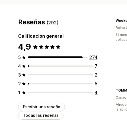
Reseñas
Weeke
(292)
Reino 
11 mes
Calificación general
aplica
4,9
5
274
4
7
3
2
2
5
TOMME
1
4
Canad
Alrede
Escribir una reseña
la apli
Todas las reseñas