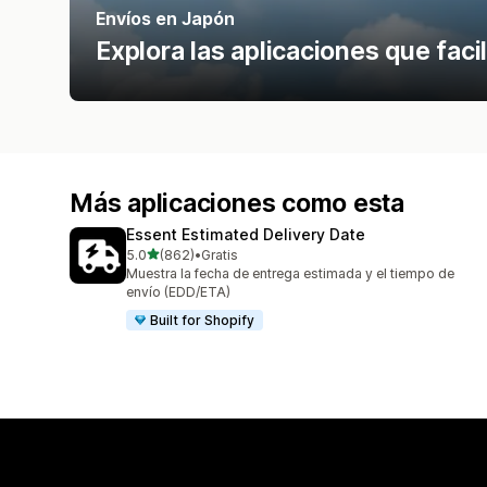
Envíos en Japón
Explora las aplicaciones que fac
Más aplicaciones como esta
Essent Estimated Delivery Date
de 5 estrellas
5.0
(862)
•
Gratis
862 reseñas en total
Muestra la fecha de entrega estimada y el tiempo de
envío (EDD/ETA)
Built for Shopify