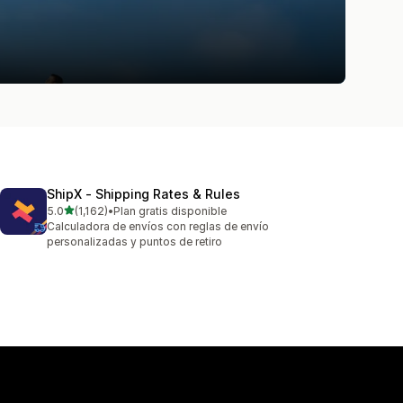
ShipX ‑ Shipping Rates & Rules
de 5 estrellas
5.0
(1,162)
•
Plan gratis disponible
1162 reseñas en total
Calculadora de envíos con reglas de envío
personalizadas y puntos de retiro