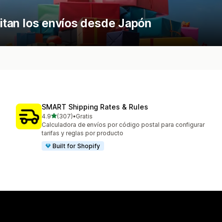
ilitan los envíos desde Japón
SMART Shipping Rates & Rules
de 5 estrellas
4.9
(307)
•
Gratis
307 reseñas en total
Calculadora de envíos por código postal para configurar
tarifas y reglas por producto
Built for Shopify