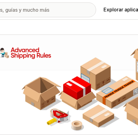
Explorar aplic
ía de imágenes destacadas