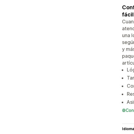
Conf
fácil
Cuand
atenc
una l
según
y más
paque
artíc
Lóg
Tar
Con
Res
Asi
Con
Idiom