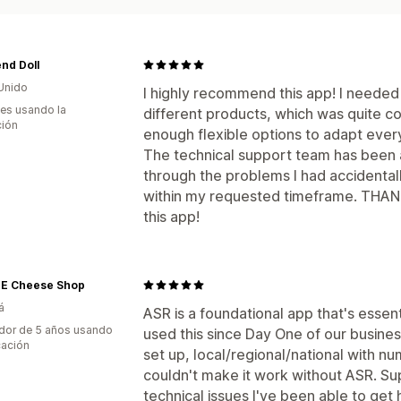
nd Doll
Unido
I highly recommend this app! I needed 
es usando la
different products, which was quite c
ción
enough flexible options to adapt ever
The technical support team has been 
through the problems I had accidental
within my requested timeframe. THA
this app!
 Cheese Shop
á
ASR is a foundational app that's essen
dor de 5 años usando
used this since Day One of our busine
cación
set up, local/regional/national with n
couldn't make it work without ASR. Sup
technical issues I've been able to get 