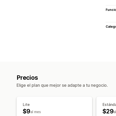
Funci
Categ
Precios
Elige el plan que mejor se adapte a tu negocio.
Lite
Estánd
$9
$29
al mes
a