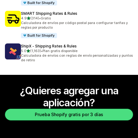
Built for Shopify
SMART Shipping Rates & Rules
de 5 estrellas
4.9
(314)
•
Gratis
314 reseñas en total
Calculadora de envíos por código postal para configurar tarifas y
reglas por producto
Built for Shopify
ShipX ‑ Shipping Rates & Rules
de 5 estrellas
5.0
(1,163)
•
Plan gratis disponible
1163 reseñas en total
Calculadora de envíos con reglas de envío personalizadas y puntos
de retiro
¿Quieres agregar una
aplicación?
Prueba Shopify gratis por 3 días