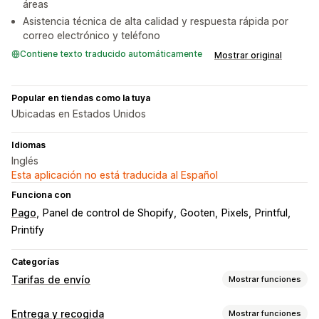
áreas
Asistencia técnica de alta calidad y respuesta rápida por
correo electrónico y teléfono
Contiene texto traducido automáticamente
Mostrar original
Popular en tiendas como la tuya
Ubicadas en Estados Unidos
Idiomas
Inglés
Esta aplicación no está traducida al Español
Funciona con
Pago
Panel de control de Shopify
Gooten
Pixels
Printful
Printify
Categorías
Tarifas de envío
Mostrar funciones
Cálculo de tasas
Entrega y recogida
Mostrar funciones