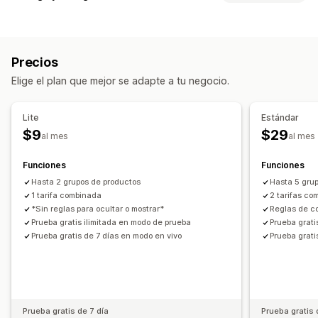
Tarifa fija
Basado en la empresa de transportes
Opciones de entrega
Basado en el cliente
Basado en la dimensión
Tiempos límite
Límites de pedido
Valores mínimos
Basado en el producto
Basado en la cantidad
Precios
Basado en el peso
Código postal
Mezcla de tasas
Elige el plan que mejor se adapte a tu negocio.
Múltiples zonas
Personalización
Lite
Estándar
Restricciones de apartados de correos
Fecha de entrega
$9
$29
al mes
al mes
Tiempo de entrega
Renombrar opciones
Ocultar tasas
Funciones
Funciones
Reglas personalizadas
Hasta 2 grupos de productos
Hasta 5 gru
1 tarifa combinada
2 tarifas c
*Sin reglas para ocultar o mostrar*
Reglas de c
Prueba gratis ilimitada en modo de prueba
Prueba grati
Prueba gratis de 7 días en modo en vivo
Prueba grati
Prueba gratis de 7 día
Prueba gratis 