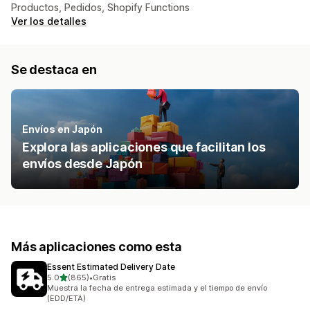
Productos, Pedidos, Shopify Functions
Ver los detalles
Se destaca en
Envíos en Japón
Explora las aplicaciones que facilitan los
envíos desde Japón
Más aplicaciones como esta
Essent Estimated Delivery Date
de 5 estrellas
5.0
(865)
•
Gratis
865 reseñas en total
Muestra la fecha de entrega estimada y el tiempo de envío
(EDD/ETA)