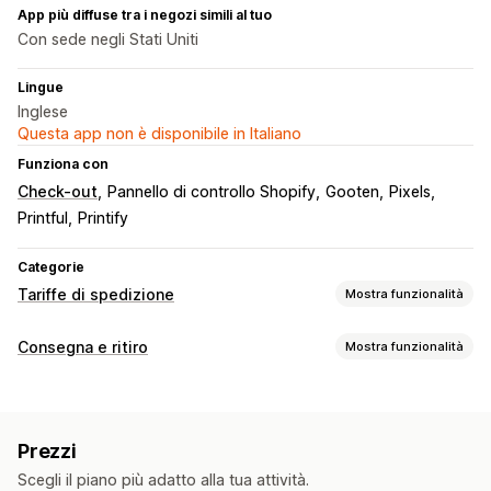
App più diffuse tra i negozi simili al tuo
Con sede negli Stati Uniti
Lingue
Inglese
Questa app non è disponibile in Italiano
Funziona con
Check-out
Pannello di controllo Shopify
Gooten
Pixels
Printful
Printify
Categorie
Tariffe di spedizione
Mostra funzionalità
Calcolo delle tariffe
Consegna e ritiro
Mostra funzionalità
Tariffa forfettaria
In base al corriere
In base al cliente
Opzioni di consegna
In base alle dimensioni
In base al prodotto
Orari limite
Limiti degli ordini
Valori minimi
In base alla quantità
In base al peso
CAP/codice postale
Prezzi
Combinazione di tariffe
Multizona
Scegli il piano più adatto alla tua attività.