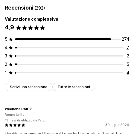
Recensioni
(292)
Valutazione complessiva
4,9
5
274
4
7
3
2
2
5
1
4
Scrivi una recensione
Tutte le recensioni
Weekend Doll
Regno Unito
11 mesi di utilizzo dell’app
30 luglio 2026
I highly recommend this app! I needed to apply different tax