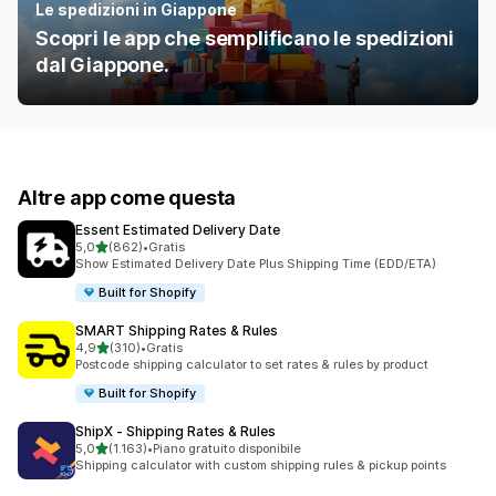
Le spedizioni in Giappone
Scopri le app che semplificano le spedizioni
dal Giappone.
Altre app come questa
Essent Estimated Delivery Date
stelle su 5
5,0
(862)
•
Gratis
862 recensioni totali
Show Estimated Delivery Date Plus Shipping Time (EDD/ETA)
Built for Shopify
SMART Shipping Rates & Rules
stelle su 5
4,9
(310)
•
Gratis
310 recensioni totali
Postcode shipping calculator to set rates & rules by product
Built for Shopify
ShipX ‑ Shipping Rates & Rules
stelle su 5
5,0
(1.163)
•
Piano gratuito disponibile
1163 recensioni totali
Shipping calculator with custom shipping rules & pickup points