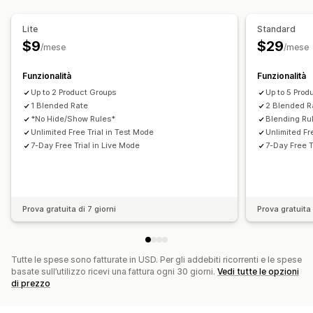
Personalizzazione
Restrizioni delle caselle postali
Data di consegna
Lite
Standard
Tempo di consegna
Rinomina opzioni
Nascondi tariffe
$9
$29
/mese
/mese
Regole personalizzate
Funzionalità
Funzionalità
Up to 2 Product Groups
Up to 5 Prod
1 Blended Rate
2 Blended R
*No Hide/Show Rules*
Blending Ru
Unlimited Free Trial in Test Mode
Unlimited Fr
7-Day Free Trial in Live Mode
7-Day Free T
Prova gratuita di 7 giorni
Prova gratuita 
Tutte le spese sono fatturate in USD. Per gli addebiti ricorrenti e le spese
basate sull’utilizzo ricevi una fattura ogni 30 giorni.
Vedi tutte le opzioni
di prezzo