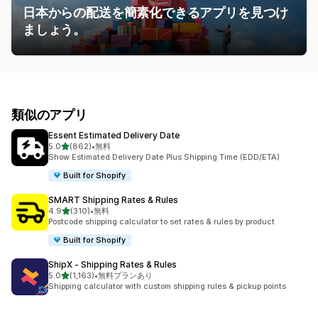
日本からの配送を簡素化できるアプリを見つけ
ましょう。
類似のアプリ
Essent Estimated Delivery Date
5つ星中
5.0
(862)
•
無料
合計レビュー数：862件
Show Estimated Delivery Date Plus Shipping Time (EDD/ETA)
Built for Shopify
SMART Shipping Rates & Rules
5つ星中
4.9
(310)
•
無料
合計レビュー数：310件
Postcode shipping calculator to set rates & rules by product
Built for Shopify
ShipX ‑ Shipping Rates & Rules
5つ星中
5.0
(1,163)
•
無料プランあり
合計レビュー数：1163件
Shipping calculator with custom shipping rules & pickup points