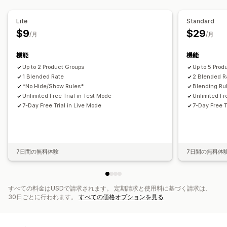
レート非表示
カスタムルール
Lite
Standard
$9
$29
/月
/月
機能
機能
Up to 2 Product Groups
Up to 5 Prod
1 Blended Rate
2 Blended R
*No Hide/Show Rules*
Blending Ru
Unlimited Free Trial in Test Mode
Unlimited Fr
7-Day Free Trial in Live Mode
7-Day Free T
7日間の無料体験
7日間の無料体
すべての料金はUSDで請求されます。 定期請求と使用料に基づく請求は、
30日ごとに行われます。
すべての価格オプションを見る