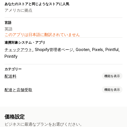
あなたのストアと同じようなストアに人気
アメリカに拠点
言語
英語
このアプリは日本語に翻訳されていません
連携対象システム・アプリ
チェックアウト
Shopify管理者ページ
Gooten
Pixels
Printful
Printify
カテゴリー
配送料
機能を表示
レート計算
配達と店舗受取
機能を表示
一定料金
配送業者ベース
顧客ベース
寸法ベース
商品ベース
配達オプション
数量ベース
重量ベース
郵便番号
レート混合
複数ゾーン
締切時刻
注文制限
最小値
カスタマイズ
価格設定
私書箱制限
配達日
配達所要時間
名前変更オプション
ビジネスに最適なプランをお選びください。