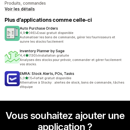
Produits, commandes
Voir les détails
Plus d’applications comme celle-ci
Auto Purchase Orders
étoile(s) sur 5
4,9
(46)
•
Essai gratuit disponible
46 avis au total
Automatiser les bons de commande, gérer les fournisseurs et
suivre les stocks facilement
Inventory Planner by Sage
étoile(s) sur 5
4,4
(130)
•
Installation gratuite
130 avis au total
Analyses des stocks pour prévoir, commander et gérer facilement
vos stocks.
EMRA: Stock Alerts, POs, Tasks
étoile(s) sur 5
5,0
(1)
•
Forfait gratuit disponible
1 avis au total
Alternative à Stocky : alertes de stock, bons de commande, tâches
d’équipe
Vous souhaitez ajouter une
application ?