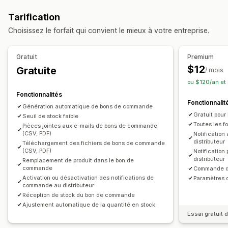
Bons de commande
Notifications de fournisseurs
Automatisation des flux de travail
Tarification
Personnalisation
Gestion des commandes
Choisissez le forfait qui convient le mieux à votre entreprise.
Planification
Pièces jointes
Traitement automatique
Gratuit
Premium
Notifications et analyses de données
$12
Gratuite
/ mois
Alertes de niveau de stock faible
Analyses de données
ou $120/an et
Fonctionnalités
Fonctionnalit
Génération automatique de bons de commande
Gratuit pour
Seuil de stock faible
Toutes les f
Pièces jointes aux e-mails de bons de commande
(CSV, PDF)
Notificatio
distributeur
Téléchargement des fichiers de bons de commande
(CSV, PDF)
Notificatio
distributeur
Remplacement de produit dans le bon de
commande
Commande d
Activation ou désactivation des notifications de
Paramètres d
commande au distributeur
Réception de stock du bon de commande
Ajustement automatique de la quantité en stock
Essai gratuit d