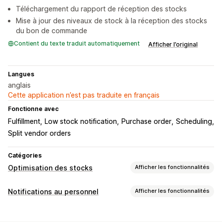
Téléchargement du rapport de réception des stocks
Mise à jour des niveaux de stock à la réception des stocks
du bon de commande
Contient du texte traduit automatiquement
Afficher l’original
Langues
anglais
Cette application n’est pas traduite en français
Fonctionne avec
Fulfillment
Low stock notification
Purchase order
Scheduling
Split vendor orders
Catégories
Optimisation des stocks
Afficher les fonctionnalités
Gestion des stocks
Notifications au personnel
Afficher les fonctionnalités
Remettre en stock automatiquement
Types de notifications
Optimisation par intelligence artificielle