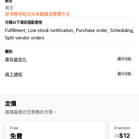
語言
英文
這項應用程式尚未翻譯成繁體中文
可與以下項目搭配使用
Fulfillment
Low stock notification
Purchase order
Scheduling
Split vendor orders
類別
庫存最佳化
顯示功能
庫存管理
員工通知
顯示功能
自動重新入庫
AI 最佳化
工作流程自動化
通知類型
訂單管理
採購單
供應商通知
自動處理
定價
自訂
選擇最適合您業務的方案。
通知和分析
排程
附件
庫存不足提醒
分析
Free
Premium
$12
免費
/月