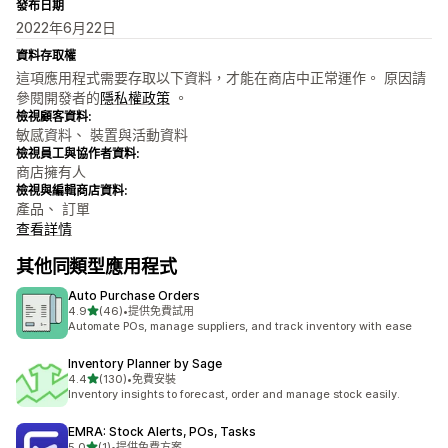
發布日期
2022年6月22日
資料存取權
這項應用程式需要存取以下資料，才能在商店中正常運作。 原因請
參閱開發者的
隱私權政策
。
檢視顧客資料:
敏感資料、 裝置與活動資料
檢視員工與協作者資料:
商店擁有人
檢視與編輯商店資料:
產品、 訂單
查看詳情
其他同類型應用程式
Auto Purchase Orders
滿分 5 顆星
4.9
(46)
•
提供免費試用
共有 46 則評價
Automate POs, manage suppliers, and track inventory with ease
Inventory Planner by Sage
滿分 5 顆星
4.4
(130)
•
免費安裝
共有 130 則評價
Inventory insights to forecast, order and manage stock easily.
EMRA: Stock Alerts, POs, Tasks
滿分 5 顆星
5.0
(1)
•
提供免費方案