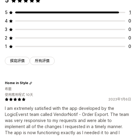
5
5
1
4
0
3
0
2
0
1
0
撰寫評價
所有評價
Home in Style
希臘
使用應用程式 10天
2023年1月6日
I am extremely satisfied with the app developed by the
LogicEverst team called VendorNotif ‑ Order Export. The team
was very responsive to my requests and were able to
implement all of the changes I requested in a timely manner.
The app is now functioning exactly as I needed it to and I