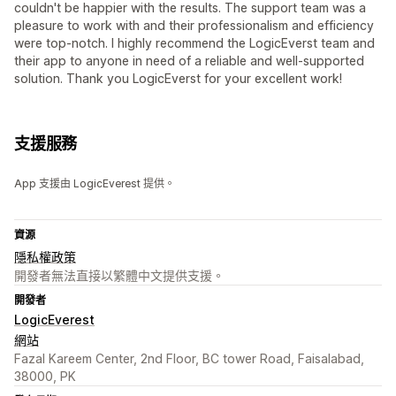
couldn't be happier with the results. The support team was a
pleasure to work with and their professionalism and efficiency
were top-notch. I highly recommend the LogicEverst team and
their app to anyone in need of a reliable and well-supported
solution. Thank you LogicEverst for your excellent work!
支援服務
App 支援由 LogicEverest 提供。
資源
隱私權政策
開發者無法直接以繁體中文提供支援。
開發者
LogicEverest
網站
Fazal Kareem Center, 2nd Floor, BC tower Road, Faisalabad,
38000, PK