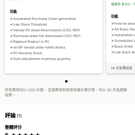
或每年 $120，
功能
功能
Automated Purchase Order generation
Free for dev
Low Stock Threshold
All Basic Pl
Vendor PO email Attachments (CSV, PDF)
Automated v
Purchase order file downloads (CSV, PDF)
Scheduled v
Replace Product in PO
Back Order
on/off vendor order notifications
Low stock se
PO Receive Stock
Auto adjustment inventory quantity
14 天免費試用
所有費用均以 USD 計價。 定期費用和依使用量計費方案，均以 30 天為週期
收費。
評論
(1)
整體評分