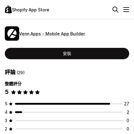
Shopify App Store
Venn Apps ‑ Mobile App Builder
安裝
評論
(29)
整體評分
5
5
27
4
2
3
0
2
0